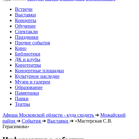
Встречи
Выставки
Концерты
Обучение
Спектакли
Праздники
Прочие события
Кино
Библиотеки
ДК и клубы
Кинотеатры
Концертные площадки
Культурное наследие
Музеи и галереи
Образование
Памятники
Парки
Театры
Афиша Московской области - куда сходить
➔
Можайский
район
➔
События
➔
Выставки
➔
«Мастерская С.В.
Герасимова»