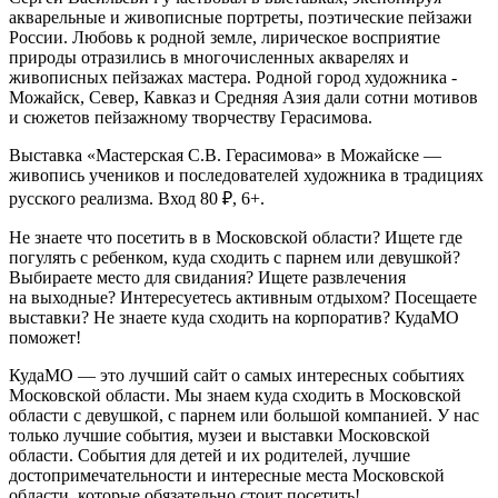
акварельные и живописные портреты, поэтические пейзажи
России. Любовь к родной земле, лирическое восприятие
природы отразились в многочисленных акварелях и
живописных пейзажах мастера. Родной город художника ­
Можайск, Север, Кавказ и Средняя Азия дали сотни мотивов
и сюжетов пейзажному творчеству Герасимова.
Выставка «Мастерская С.В. Герасимова» в Можайске —
живопись учеников и последователей художника в традициях
русского реализма. Вход 80 ₽, 6+.
Не знаете что посетить в в Московской области? Ищете где
погулять с ребенком, куда сходить с парнем или девушкой?
Выбираете место для свидания? Ищете развлечения
на выходные? Интересуетесь активным отдыхом? Посещаете
выставки? Не знаете куда сходить на корпоратив? КудаМО
поможет!
КудаМО — это лучший сайт о самых интересных событиях
Московской области. Мы знаем куда сходить в Московской
области с девушкой, с парнем или большой компанией. У нас
только лучшие события, музеи и выставки Московской
области. События для детей и их родителей, лучшие
достопримечательности и интересные места Московской
области, которые обязательно стоит посетить!