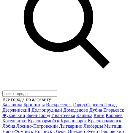
Все города по алфавиту
Балашиха
Бронницы
Воскресенск
Город Сергиев Посад
Дзержинский
Долгопрудный
Домодедово
Дубна
Егорьевск
Жуковский
Звенигород
Ивантеевка
Кашира
Клин
Королев
Котельники
Красноармейск
Красногорск
Краснознаменск
Лобня
Лосино-Петровский
Лыткарино
Люберцы
Мытищи
Наро-Фоминск
Ногинск
Озеры
Орехово-Зуево
Павловский