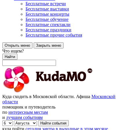
Бесплатные встречи
Бесплатные выставки
Бесплатные концерты
Бесплатные обучение
Бесплатные спектакли
Бесплатные праздники
Бесплатные прочие события
Открыть меню
Закрыть меню
Что ищем?
Найти
Куда сходить в Московской области. Афиша
Московской
области
помощник и путеводитель
по
интересным местам
и
лучшим событиям
куда пойти
сегодня
завтра
в выходные
в этом месяце