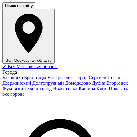
Поиск по сайту
Вся Московская область
✓
Вся Московская область
Города
Балашиха
Бронницы
Воскресенск
Город Сергиев Посад
Дзержинский
Долгопрудный
Домодедово
Дубна
Егорьевск
Жуковский
Звенигород
Ивантеевка
Кашира
Клин
Показать
все города