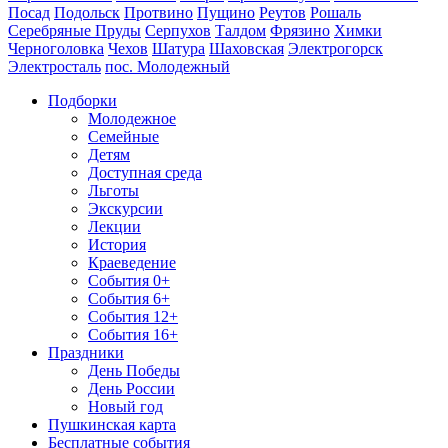
Посад
Подольск
Протвино
Пущино
Реутов
Рошаль
Серебряные Пруды
Серпухов
Талдом
Фрязино
Химки
Черноголовка
Чехов
Шатура
Шаховская
Электрогорск
Электросталь
пос. Молодежный
Подборки
Молодежное
Семейные
Детям
Доступная среда
Льготы
Экскурсии
Лекции
История
Краеведение
События 0+
События 6+
События 12+
События 16+
Праздники
День Победы
День России
Новый год
Пушкинская карта
Бесплатные события