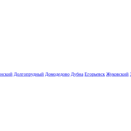
инский
Долгопрудный
Домодедово
Дубна
Егорьевск
Жуковский