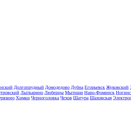
инский
Долгопрудный
Домодедово
Дубна
Егорьевск
Жуковский
етровский
Лыткарино
Люберцы
Мытищи
Наро-Фоминск
Ногинс
рязино
Химки
Черноголовка
Чехов
Шатура
Шаховская
Электро