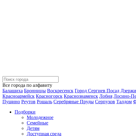
Все города по алфавиту
Балашиха
Бронницы
Воскресенск
Город Сергиев Посад
Дзерж
Красноармейск
Красногорск
Краснознаменск
Лобня
Лосино-П
Пущино
Реутов
Рошаль
Серебряные Пруды
Серпухов
Талдом
Ф
Подборки
Молодежное
Семейные
Детям
Доступная среда