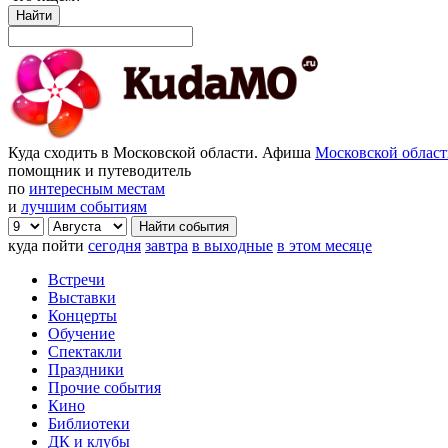
Найти
Куда сходить в Московской области. Афиша
Московской облас
помощник и путеводитель
по
интересным местам
и
лучшим событиям
куда пойти
сегодня
завтра
в выходные
в этом месяце
Встречи
Выставки
Концерты
Обучение
Спектакли
Праздники
Прочие события
Кино
Библиотеки
ДК и клубы