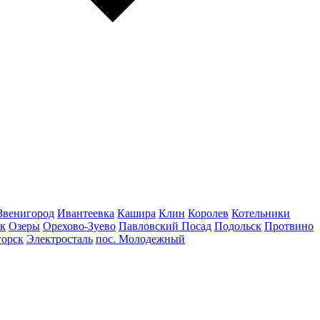
Звенигород
Ивантеевка
Кашира
Клин
Королев
Котельники
к
Озеры
Орехово-Зуево
Павловский Посад
Подольск
Протвино
горск
Электросталь
пос. Молодежный