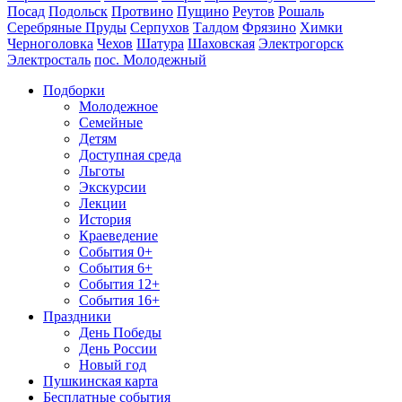
Посад
Подольск
Протвино
Пущино
Реутов
Рошаль
Серебряные Пруды
Серпухов
Талдом
Фрязино
Химки
Черноголовка
Чехов
Шатура
Шаховская
Электрогорск
Электросталь
пос. Молодежный
Подборки
Молодежное
Семейные
Детям
Доступная среда
Льготы
Экскурсии
Лекции
История
Краеведение
События 0+
События 6+
События 12+
События 16+
Праздники
День Победы
День России
Новый год
Пушкинская карта
Бесплатные события