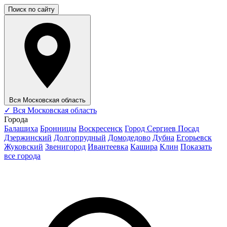
Поиск по сайту
Вся Московская область
✓
Вся Московская область
Города
Балашиха
Бронницы
Воскресенск
Город Сергиев Посад
Дзержинский
Долгопрудный
Домодедово
Дубна
Егорьевск
Жуковский
Звенигород
Ивантеевка
Кашира
Клин
Показать
все города