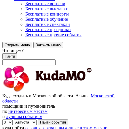
Бесплатные встречи
Бесплатные выставки
Бесплатные концерты
Бесплатные обучение
Бесплатные спектакли
Бесплатные праздники
Бесплатные прочие события
Открыть меню
Закрыть меню
Что ищем?
Найти
Куда сходить в Московской области. Афиша
Московской
области
помощник и путеводитель
по
интересным местам
и
лучшим событиям
куда пойти
сегодня
завтра
в выходные
в этом месяце