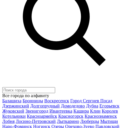
Все города по алфавиту
Балашиха
Бронницы
Воскресенск
Город Сергиев Посад
Дзержинский
Долгопрудный
Домодедово
Дубна
Егорьевск
Жуковский
Звенигород
Ивантеевка
Кашира
Клин
Королев
Котельники
Красноармейск
Красногорск
Краснознаменск
Лобня
Лосино-Петровский
Лыткарино
Люберцы
Мытищи
Наро-Фоминск
Ногинск
Озеры
Орехово-Зуево
Павловский