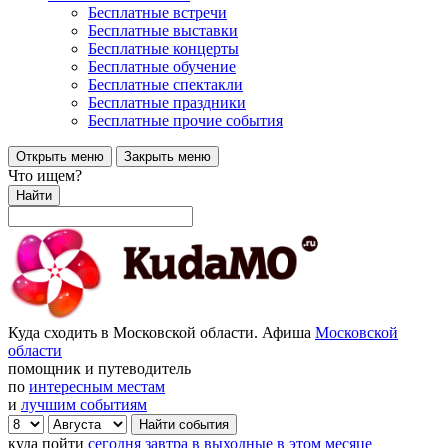
Бесплатные встречи
Бесплатные выставки
Бесплатные концерты
Бесплатные обучение
Бесплатные спектакли
Бесплатные праздники
Бесплатные прочие события
Открыть меню
Закрыть меню
Что ищем?
Найти
Куда сходить в Московской области. Афиша
Московской
области
помощник и путеводитель
по
интересным местам
и
лучшим событиям
куда пойти
сегодня
завтра
в выходные
в этом месяце