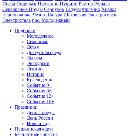
Посад
Подольск
Протвино
Пущино
Реутов
Рошаль
Серебряные Пруды
Серпухов
Талдом
Фрязино
Химки
Черноголовка
Чехов
Шатура
Шаховская
Электрогорск
Электросталь
пос. Молодежный
Подборки
Молодежное
Семейные
Детям
Доступная среда
Льготы
Экскурсии
Лекции
История
Краеведение
События 0+
События 6+
События 12+
События 16+
Праздники
День Победы
День России
Новый год
Пушкинская карта
Бесплатные события