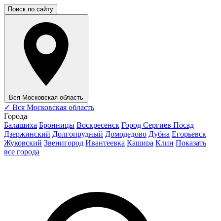
Поиск по сайту
Вся Московская область
✓
Вся Московская область
Города
Балашиха
Бронницы
Воскресенск
Город Сергиев Посад
Дзержинский
Долгопрудный
Домодедово
Дубна
Егорьевск
Жуковский
Звенигород
Ивантеевка
Кашира
Клин
Показать
все города