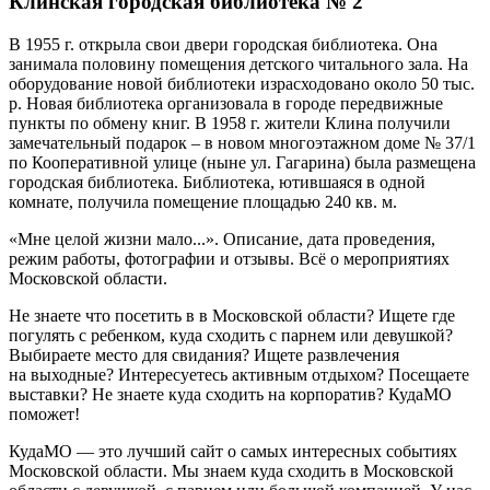
Клинская городская библиотека № 2
В 1955 г. открыла свои двери городская библиотека. Она
занимала половину помещения детского читального зала. На
оборудование новой библиотеки израсходовано около 50 тыс.
р. Новая библиотека организовала в городе передвижные
пункты по обмену книг. В 1958 г. жители Клина получили
замечательный подарок – в новом многоэтажном доме № 37/1
по Кооперативной улице (ныне ул. Гагарина) была размещена
городская библиотека. Библиотека, ютившаяся в одной
комнате, получила помещение площадью 240 кв. м.
«Мне целой жизни мало...». Описание, дата проведения,
режим работы, фотографии и отзывы. Всё о мероприятиях
Московской области.
Не знаете что посетить в в Московской области? Ищете где
погулять с ребенком, куда сходить с парнем или девушкой?
Выбираете место для свидания? Ищете развлечения
на выходные? Интересуетесь активным отдыхом? Посещаете
выставки? Не знаете куда сходить на корпоратив? КудаМО
поможет!
КудаМО — это лучший сайт о самых интересных событиях
Московской области. Мы знаем куда сходить в Московской