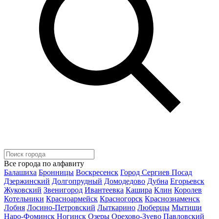
Все города по алфавиту
Балашиха
Бронницы
Воскресенск
Город Сергиев Посад
Дзержинский
Долгопрудный
Домодедово
Дубна
Егорьевск
Жуковский
Звенигород
Ивантеевка
Кашира
Клин
Королев
Котельники
Красноармейск
Красногорск
Краснознаменск
Лобня
Лосино-Петровский
Лыткарино
Люберцы
Мытищи
Наро-Фоминск
Ногинск
Озеры
Орехово-Зуево
Павловский