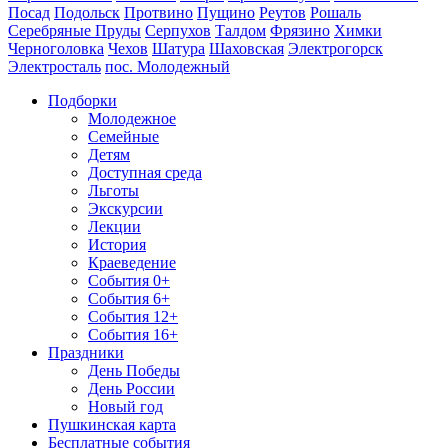
Посад
Подольск
Протвино
Пущино
Реутов
Рошаль
Серебряные Пруды
Серпухов
Талдом
Фрязино
Химки
Черноголовка
Чехов
Шатура
Шаховская
Электрогорск
Электросталь
пос. Молодежный
Подборки
Молодежное
Семейные
Детям
Доступная среда
Льготы
Экскурсии
Лекции
История
Краеведение
События 0+
События 6+
События 12+
События 16+
Праздники
День Победы
День России
Новый год
Пушкинская карта
Бесплатные события