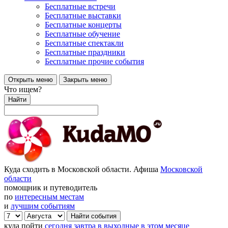
Бесплатные встречи
Бесплатные выставки
Бесплатные концерты
Бесплатные обучение
Бесплатные спектакли
Бесплатные праздники
Бесплатные прочие события
Открыть меню
Закрыть меню
Что ищем?
Найти
Куда сходить в Московской области. Афиша
Московской
области
помощник и путеводитель
по
интересным местам
и
лучшим событиям
куда пойти
сегодня
завтра
в выходные
в этом месяце