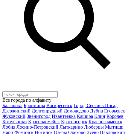
Все города по алфавиту
Балашиха
Бронницы
Воскресенск
Город Сергиев Посад
Дзержинский
Долгопрудный
Домодедово
Дубна
Егорьевск
Жуковский
Звенигород
Ивантеевка
Кашира
Клин
Королев
Котельники
Красноармейск
Красногорск
Краснознаменск
Лобня
Лосино-Петровский
Лыткарино
Люберцы
Мытищи
Наро-Фоминск
Ногинск
Озеры
Орехово-Зуево
Павловский