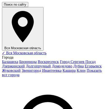
Поиск по сайту
Вся Московская область
✓
Вся Московская область
Города
Балашиха
Бронницы
Воскресенск
Город Сергиев Посад
Дзержинский
Долгопрудный
Домодедово
Дубна
Егорьевск
Жуковский
Звенигород
Ивантеевка
Кашира
Клин
Показать
все города