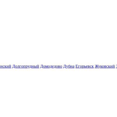
инский
Долгопрудный
Домодедово
Дубна
Егорьевск
Жуковский