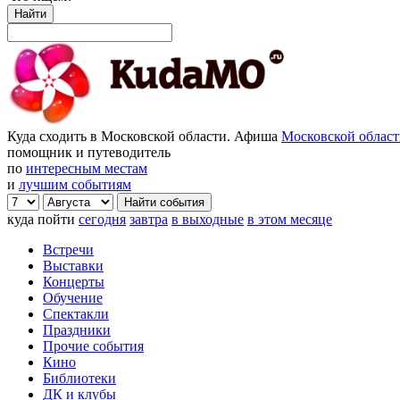
Найти
Куда сходить в Московской области. Афиша
Московской облас
помощник и путеводитель
по
интересным местам
и
лучшим событиям
куда пойти
сегодня
завтра
в выходные
в этом месяце
Встречи
Выставки
Концерты
Обучение
Спектакли
Праздники
Прочие события
Кино
Библиотеки
ДК и клубы