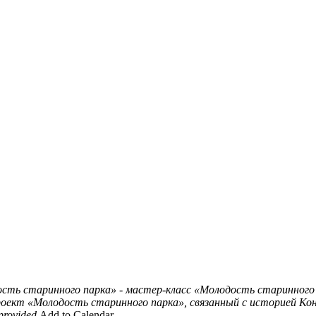
сть старинного парка» - мастер-класс
«Молодость старинного 
оект «Молодость старинного парка», связанный с историей Ко
provided
Add to Calendar