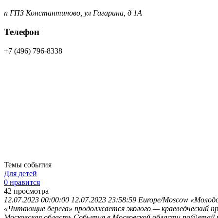
п ГПЗ Константиново, ул Гагарина, д 1А
Телефон
+7 (496) 796-8338
Темы события
Для детей
0 нравится
42
просмотра
12.07.2023 00:00:00
12.07.2023 23:58:59
Europe/Moscow
«Молодо
«Читающие берега» продолжается эколого — краеведческий пр
Московская область
События в Московской области
no@email.