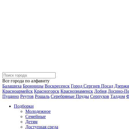
Все города по алфавиту
Балашиха
Бронницы
Воскресенск
Город Сергиев Посад
Дзерж
Красноармейск
Красногорск
Краснознаменск
Лобня
Лосино-П
Пущино
Реутов
Рошаль
Серебряные Пруды
Серпухов
Талдом
Ф
Подборки
Молодежное
Семейные
Детям
Доступная среда