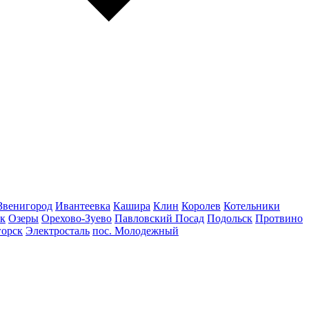
Звенигород
Ивантеевка
Кашира
Клин
Королев
Котельники
к
Озеры
Орехово-Зуево
Павловский Посад
Подольск
Протвино
горск
Электросталь
пос. Молодежный