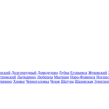
инский
Долгопрудный
Домодедово
Дубна
Егорьевск
Жуковский
етровский
Лыткарино
Люберцы
Мытищи
Наро-Фоминск
Ногинс
рязино
Химки
Черноголовка
Чехов
Шатура
Шаховская
Электро