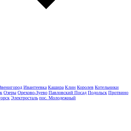
Звенигород
Ивантеевка
Кашира
Клин
Королев
Котельники
к
Озеры
Орехово-Зуево
Павловский Посад
Подольск
Протвино
горск
Электросталь
пос. Молодежный