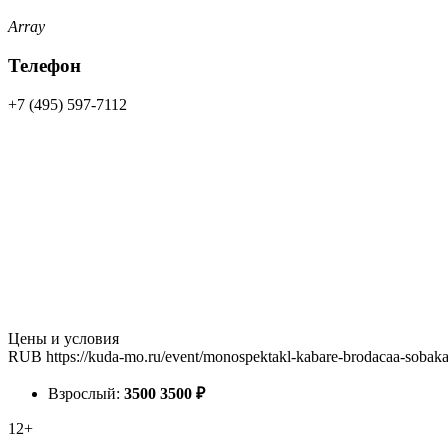
Array
Телефон
+7 (495) 597-7112
Цены и условия
RUB
https://kuda-mo.ru/event/monospektakl-kabare-brodacaa-sobak
Взрослый:
3500
3500
₽
12+