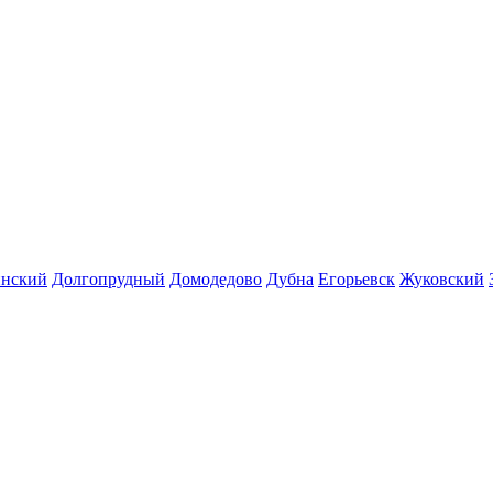
инский
Долгопрудный
Домодедово
Дубна
Егорьевск
Жуковский