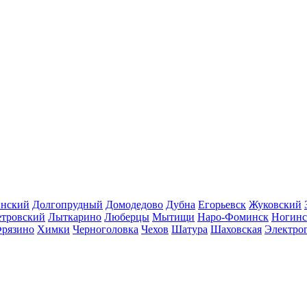
инский
Долгопрудный
Домодедово
Дубна
Егорьевск
Жуковский
етровский
Лыткарино
Люберцы
Мытищи
Наро-Фоминск
Ногинс
рязино
Химки
Черноголовка
Чехов
Шатура
Шаховская
Электро