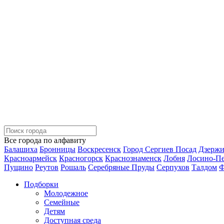
Все города по алфавиту
Балашиха
Бронницы
Воскресенск
Город Сергиев Посад
Дзерж
Красноармейск
Красногорск
Краснознаменск
Лобня
Лосино-П
Пущино
Реутов
Рошаль
Серебряные Пруды
Серпухов
Талдом
Ф
Подборки
Молодежное
Семейные
Детям
Доступная среда