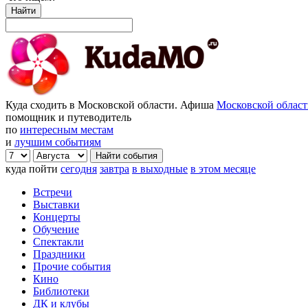
Найти
Куда сходить в Московской области. Афиша
Московской облас
помощник и путеводитель
по
интересным местам
и
лучшим событиям
куда пойти
сегодня
завтра
в выходные
в этом месяце
Встречи
Выставки
Концерты
Обучение
Спектакли
Праздники
Прочие события
Кино
Библиотеки
ДК и клубы