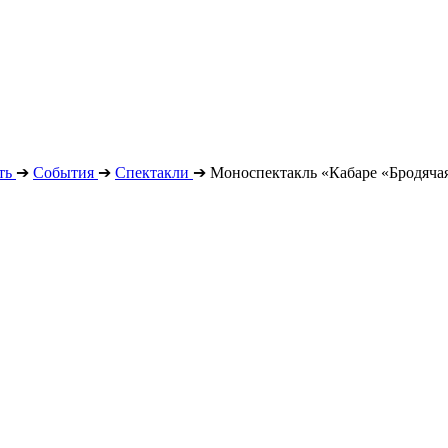
ть
➔
События
➔
Спектакли
➔
Моноспектакль «Кабаре «Бродячая