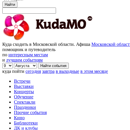
Найти
Куда сходить в Московской области. Афиша
Московской облас
помощник и путеводитель
по
интересным местам
и
лучшим событиям
куда пойти
сегодня
завтра
в выходные
в этом месяце
Встречи
Выставки
Концерты
Обучение
Спектакли
Праздники
Прочие события
Кино
Библиотеки
ДК и клубы