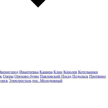
Звенигород
Ивантеевка
Кашира
Клин
Королев
Котельники
к
Озеры
Орехово-Зуево
Павловский Посад
Подольск
Протвино
горск
Электросталь
пос. Молодежный