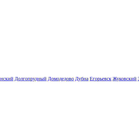
инский
Долгопрудный
Домодедово
Дубна
Егорьевск
Жуковский