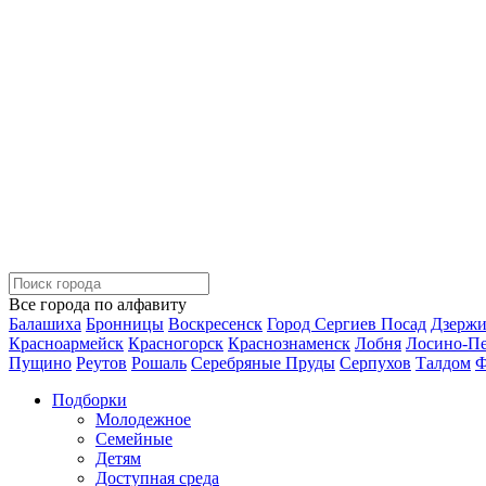
Все города по алфавиту
Балашиха
Бронницы
Воскресенск
Город Сергиев Посад
Дзерж
Красноармейск
Красногорск
Краснознаменск
Лобня
Лосино-П
Пущино
Реутов
Рошаль
Серебряные Пруды
Серпухов
Талдом
Ф
Подборки
Молодежное
Семейные
Детям
Доступная среда