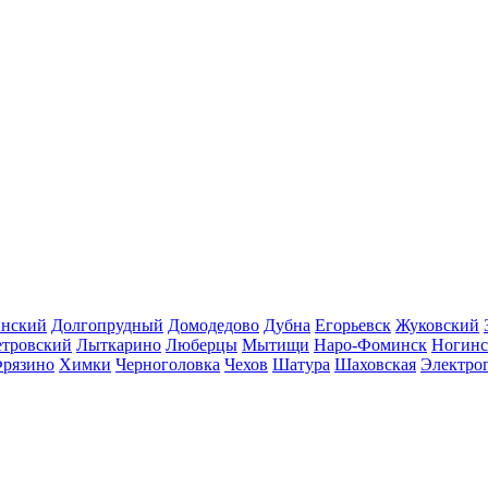
инский
Долгопрудный
Домодедово
Дубна
Егорьевск
Жуковский
етровский
Лыткарино
Люберцы
Мытищи
Наро-Фоминск
Ногинс
рязино
Химки
Черноголовка
Чехов
Шатура
Шаховская
Электро