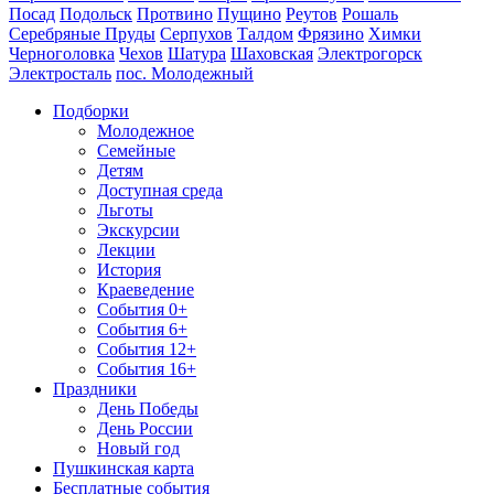
Посад
Подольск
Протвино
Пущино
Реутов
Рошаль
Серебряные Пруды
Серпухов
Талдом
Фрязино
Химки
Черноголовка
Чехов
Шатура
Шаховская
Электрогорск
Электросталь
пос. Молодежный
Подборки
Молодежное
Семейные
Детям
Доступная среда
Льготы
Экскурсии
Лекции
История
Краеведение
События 0+
События 6+
События 12+
События 16+
Праздники
День Победы
День России
Новый год
Пушкинская карта
Бесплатные события