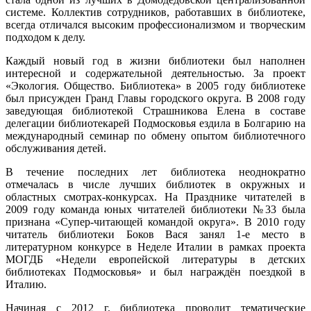
системе. Коллектив сотрудников, работавших в библиотеке,
всегда отличался высоким профессионализмом и творческим
подходом к делу.
Каждый новый год в жизни библиотеки был наполнен
интересной и содержательной деятельностью. За проект
«Экология. Общество. Библиотека» в 2005 году библиотеке
был присужден Гранд Главы городского округа. В 2008 году
заведующая библиотекой Страшникова Елена в составе
делегации библиотекарей Подмосковья ездила в Болгарию на
международный семинар по обмену опытом библиотечного
обслуживания детей.
В течение последних лет библиотека неоднократно
отмечалась в числе лучших библиотек в окружных и
областных смотрах-конкурсах. На Празднике читателей в
2009 году команда юных читателей библиотеки №33 была
признана «Супер-читающей командой округа». В 2010 году
читатель библиотеки Боков Вася занял 1-е место в
литературном конкурсе в Неделе Италии в рамках проекта
МОГДБ «Недели европейской литературы в детских
библиотеках Подмосковья» и был награждён поездкой в
Италию.
Начиная с 2012 г. библиотека проводит тематические