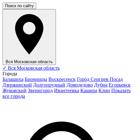
Поиск по сайту
Вся Московская область
✓
Вся Московская область
Города
Балашиха
Бронницы
Воскресенск
Город Сергиев Посад
Дзержинский
Долгопрудный
Домодедово
Дубна
Егорьевск
Жуковский
Звенигород
Ивантеевка
Кашира
Клин
Показать
все города