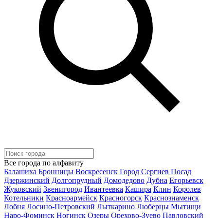
Все города по алфавиту
Балашиха
Бронницы
Воскресенск
Город Сергиев Посад
Дзержинский
Долгопрудный
Домодедово
Дубна
Егорьевск
Жуковский
Звенигород
Ивантеевка
Кашира
Клин
Королев
Котельники
Красноармейск
Красногорск
Краснознаменск
Лобня
Лосино-Петровский
Лыткарино
Люберцы
Мытищи
Наро-Фоминск
Ногинск
Озеры
Орехово-Зуево
Павловский