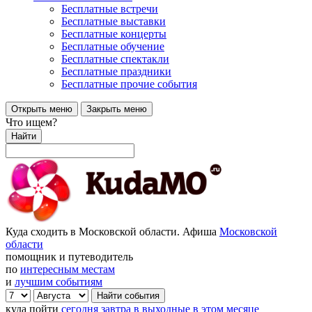
Бесплатные встречи
Бесплатные выставки
Бесплатные концерты
Бесплатные обучение
Бесплатные спектакли
Бесплатные праздники
Бесплатные прочие события
Открыть меню
Закрыть меню
Что ищем?
Найти
Куда сходить в Московской области. Афиша
Московской
области
помощник и путеводитель
по
интересным местам
и
лучшим событиям
куда пойти
сегодня
завтра
в выходные
в этом месяце