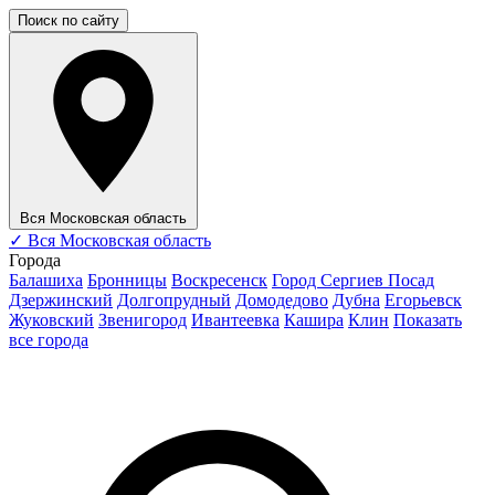
Поиск по сайту
Вся Московская область
✓
Вся Московская область
Города
Балашиха
Бронницы
Воскресенск
Город Сергиев Посад
Дзержинский
Долгопрудный
Домодедово
Дубна
Егорьевск
Жуковский
Звенигород
Ивантеевка
Кашира
Клин
Показать
все города