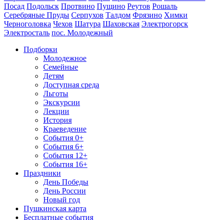
Посад
Подольск
Протвино
Пущино
Реутов
Рошаль
Серебряные Пруды
Серпухов
Талдом
Фрязино
Химки
Черноголовка
Чехов
Шатура
Шаховская
Электрогорск
Электросталь
пос. Молодежный
Подборки
Молодежное
Семейные
Детям
Доступная среда
Льготы
Экскурсии
Лекции
История
Краеведение
События 0+
События 6+
События 12+
События 16+
Праздники
День Победы
День России
Новый год
Пушкинская карта
Бесплатные события