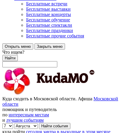
Бесплатные встречи
Бесплатные выставки
Бесплатные концерты
Бесплатные обучение
Бесплатные спектакли
Бесплатные праздники
Бесплатные прочие события
Открыть меню
Закрыть меню
Что ищем?
Найти
Куда сходить в Московской области. Афиша
Московской
области
помощник и путеводитель
по
интересным местам
и
лучшим событиям
куда пойти
сегодня
завтра
в выходные
в этом месяце