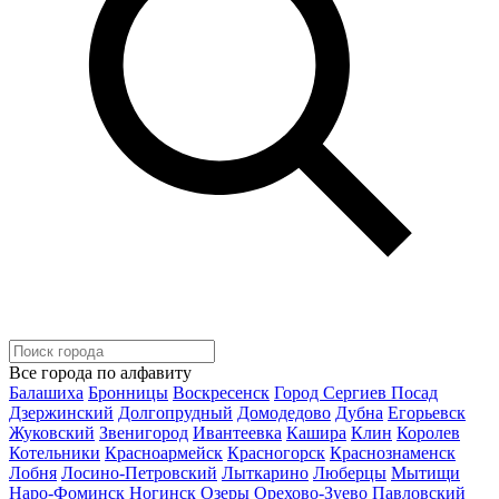
Все города по алфавиту
Балашиха
Бронницы
Воскресенск
Город Сергиев Посад
Дзержинский
Долгопрудный
Домодедово
Дубна
Егорьевск
Жуковский
Звенигород
Ивантеевка
Кашира
Клин
Королев
Котельники
Красноармейск
Красногорск
Краснознаменск
Лобня
Лосино-Петровский
Лыткарино
Люберцы
Мытищи
Наро-Фоминск
Ногинск
Озеры
Орехово-Зуево
Павловский