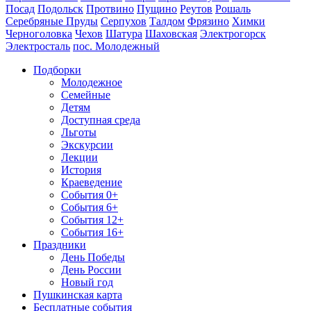
Посад
Подольск
Протвино
Пущино
Реутов
Рошаль
Серебряные Пруды
Серпухов
Талдом
Фрязино
Химки
Черноголовка
Чехов
Шатура
Шаховская
Электрогорск
Электросталь
пос. Молодежный
Подборки
Молодежное
Семейные
Детям
Доступная среда
Льготы
Экскурсии
Лекции
История
Краеведение
События 0+
События 6+
События 12+
События 16+
Праздники
День Победы
День России
Новый год
Пушкинская карта
Бесплатные события