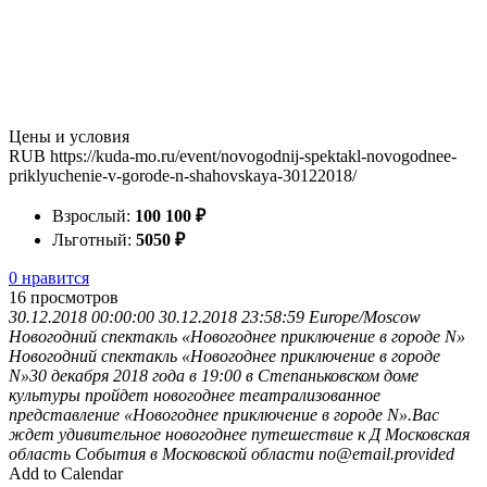
Цены и условия
RUB
https://kuda-mo.ru/event/novogodnij-spektakl-novogodnee-
priklyuchenie-v-gorode-n-shahovskaya-30122018/
Взрослый:
100
100
₽
Льготный:
50
50
₽
0 нравится
16
просмотров
30.12.2018 00:00:00
30.12.2018 23:58:59
Europe/Moscow
Новогодний спектакль «Новогоднее приключение в городе N»
Новогодний спектакль «Новогоднее приключение в городе
N»30 декабря 2018 года в 19:00 в Степаньковском доме
культуры пройдет новогоднее театрализованное
представление «Новогоднее приключение в городе N».Вас
ждет удивительное новогоднее путешествие к Д
Московская
область
События в Московской области
no@email.provided
Add to Calendar