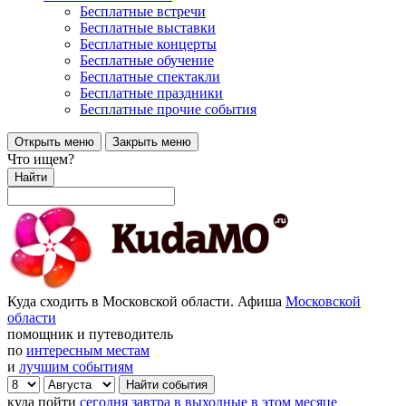
Бесплатные встречи
Бесплатные выставки
Бесплатные концерты
Бесплатные обучение
Бесплатные спектакли
Бесплатные праздники
Бесплатные прочие события
Открыть меню
Закрыть меню
Что ищем?
Найти
Куда сходить в Московской области. Афиша
Московской
области
помощник и путеводитель
по
интересным местам
и
лучшим событиям
куда пойти
сегодня
завтра
в выходные
в этом месяце