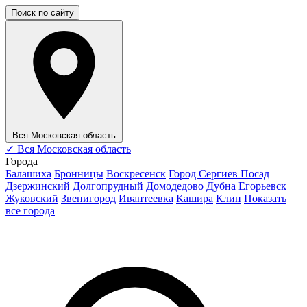
Поиск по сайту
Вся Московская область
✓
Вся Московская область
Города
Балашиха
Бронницы
Воскресенск
Город Сергиев Посад
Дзержинский
Долгопрудный
Домодедово
Дубна
Егорьевск
Жуковский
Звенигород
Ивантеевка
Кашира
Клин
Показать
все города