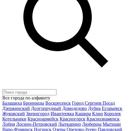
Все города по алфавиту
Балашиха
Бронницы
Воскресенск
Город Сергиев Посад
Дзержинский
Долгопрудный
Домодедово
Дубна
Егорьевск
Жуковский
Звенигород
Ивантеевка
Кашира
Клин
Королев
Котельники
Красноармейск
Красногорск
Краснознаменск
Лобня
Лосино-Петровский
Лыткарино
Люберцы
Мытищи
Наро-Фоминск
Ногинск
Озеры
Орехово-Зуево
Павловский