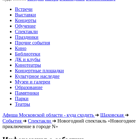
Встречи
Выставки
Концерты
Обучение
Спектакли
Праздники
Прочие события
Кино
Библиотеки
ДК и клубы
Кинотеатры
Концертные площадки
Культурное наследие
Музеи и галереи
Образование
Памятники
Парки
Театры
Афиша Московской области - куда сходить
➔
Шаховская
➔
События
➔
Спектакли
➔
Новогодний спектакль «Новогоднее
приключение в городе N»