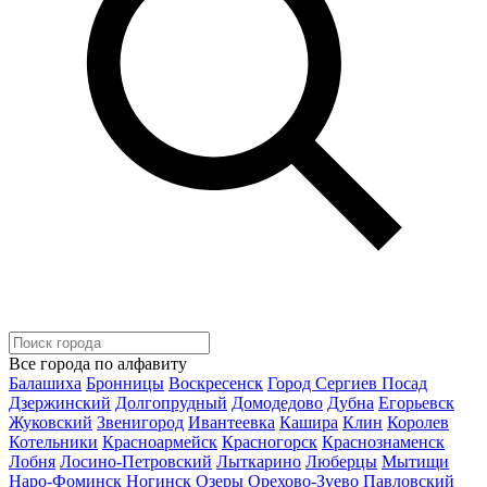
Все города по алфавиту
Балашиха
Бронницы
Воскресенск
Город Сергиев Посад
Дзержинский
Долгопрудный
Домодедово
Дубна
Егорьевск
Жуковский
Звенигород
Ивантеевка
Кашира
Клин
Королев
Котельники
Красноармейск
Красногорск
Краснознаменск
Лобня
Лосино-Петровский
Лыткарино
Люберцы
Мытищи
Наро-Фоминск
Ногинск
Озеры
Орехово-Зуево
Павловский