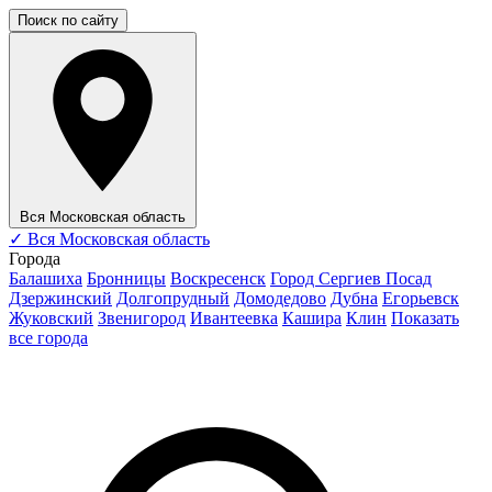
Поиск по сайту
Вся Московская область
✓
Вся Московская область
Города
Балашиха
Бронницы
Воскресенск
Город Сергиев Посад
Дзержинский
Долгопрудный
Домодедово
Дубна
Егорьевск
Жуковский
Звенигород
Ивантеевка
Кашира
Клин
Показать
все города