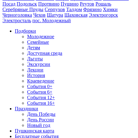
Посад
Подольск
Протвино
Пущино
Реутов
Рошаль
Серебряные Пруды
Серпухов
Талдом
Фрязино
Химки
Черноголовка
Чехов
Шатура
Шаховская
Электрогорск
Электросталь
пос. Молодежный
Подборки
Молодежное
Семейные
Детям
Доступная среда
Льготы
Экскурсии
Лекции
История
Краеведение
События 0+
События 6+
События 12+
События 16+
Праздники
День Победы
День России
Новый год
Пушкинская карта
Бесплатные события