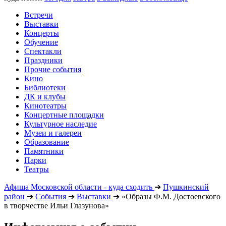
Встречи
Выставки
Концерты
Обучение
Спектакли
Праздники
Прочие события
Кино
Библиотеки
ДК и клубы
Кинотеатры
Концертные площадки
Культурное наследие
Музеи и галереи
Образование
Памятники
Парки
Театры
Афиша Московской области - куда сходить
➔
Пушкинский
район
➔
События
➔
Выставки
➔
«Образы Ф.М. Достоевского
в творчестве Ильи Глазунова»