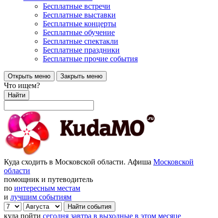
Бесплатные встречи
Бесплатные выставки
Бесплатные концерты
Бесплатные обучение
Бесплатные спектакли
Бесплатные праздники
Бесплатные прочие события
Открыть меню
Закрыть меню
Что ищем?
Найти
Куда сходить в Московской области. Афиша
Московской
области
помощник и путеводитель
по
интересным местам
и
лучшим событиям
куда пойти
сегодня
завтра
в выходные
в этом месяце