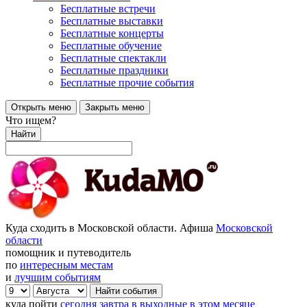
Бесплатные встречи
Бесплатные выставки
Бесплатные концерты
Бесплатные обучение
Бесплатные спектакли
Бесплатные праздники
Бесплатные прочие события
Открыть меню
Закрыть меню
Что ищем?
Найти
Куда сходить в Московской области. Афиша
Московской
области
помощник и путеводитель
по
интересным местам
и
лучшим событиям
куда пойти
сегодня
завтра
в выходные
в этом месяце