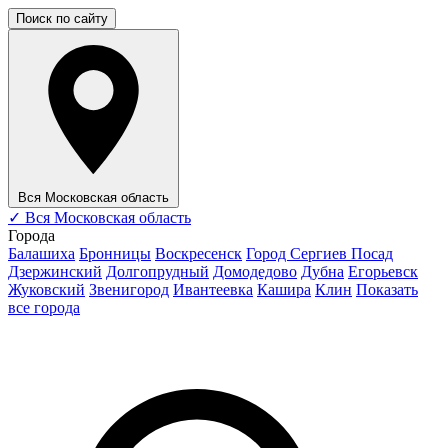
Поиск по сайту
Вся Московская область
✓
Вся Московская область
Города
Балашиха
Бронницы
Воскресенск
Город Сергиев Посад
Дзержинский
Долгопрудный
Домодедово
Дубна
Егорьевск
Жуковский
Звенигород
Ивантеевка
Кашира
Клин
Показать
все города