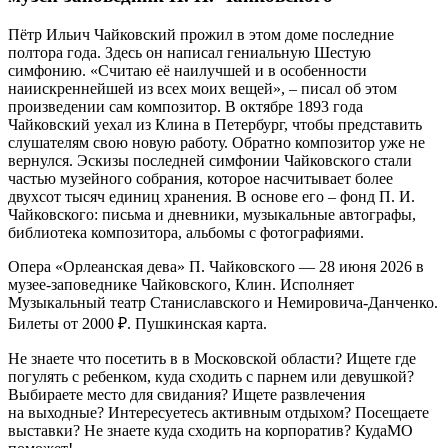
Пётр Ильич Чайковский прожил в этом доме последние
полтора года. Здесь он написал гениальную Шестую
симфонию. «Считаю её наилучшей и в особенности
наиискреннейшей из всех моих вещей», – писал об этом
произведении сам композитор. В октябре 1893 года
Чайковский уехал из Клина в Петербург, чтобы представить
слушателям свою новую работу. Обратно композитор уже не
вернулся. Эскизы последней симфонии Чайковского стали
частью музейного собрания, которое насчитывает более
двухсот тысяч единиц хранения. В основе его – фонд П. И.
Чайковского: письма и дневники, музыкальные автографы,
библиотека композитора, альбомы с фотографиями.
Опера «Орлеанская дева» П. Чайковского — 28 июня 2026 в
музее-заповеднике Чайковского, Клин. Исполняет
Музыкальный театр Станиславского и Немировича-Данченко.
Билеты от 2000 ₽. Пушкинская карта.
Не знаете что посетить в в Московской области? Ищете где
погулять с ребенком, куда сходить с парнем или девушкой?
Выбираете место для свидания? Ищете развлечения
на выходные? Интересуетесь активным отдыхом? Посещаете
выставки? Не знаете куда сходить на корпоратив? КудаМО