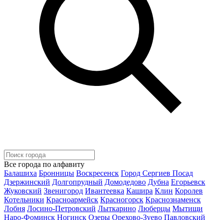
Все города по алфавиту
Балашиха
Бронницы
Воскресенск
Город Сергиев Посад
Дзержинский
Долгопрудный
Домодедово
Дубна
Егорьевск
Жуковский
Звенигород
Ивантеевка
Кашира
Клин
Королев
Котельники
Красноармейск
Красногорск
Краснознаменск
Лобня
Лосино-Петровский
Лыткарино
Люберцы
Мытищи
Наро-Фоминск
Ногинск
Озеры
Орехово-Зуево
Павловский