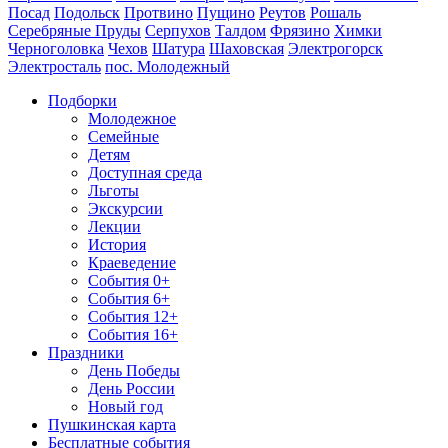
Посад
Подольск
Протвино
Пущино
Реутов
Рошаль
Серебряные Пруды
Серпухов
Талдом
Фрязино
Химки
Черноголовка
Чехов
Шатура
Шаховская
Электрогорск
Электросталь
пос. Молодежный
Подборки
Молодежное
Семейные
Детям
Доступная среда
Льготы
Экскурсии
Лекции
История
Краеведение
События 0+
События 6+
События 12+
События 16+
Праздники
День Победы
День России
Новый год
Пушкинская карта
Бесплатные события