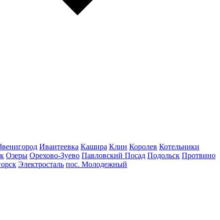
Звенигород
Ивантеевка
Кашира
Клин
Королев
Котельники
к
Озеры
Орехово-Зуево
Павловский Посад
Подольск
Протвино
горск
Электросталь
пос. Молодежный