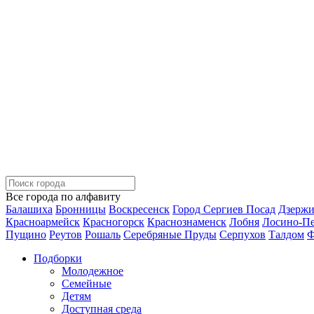
Все города по алфавиту
Балашиха
Бронницы
Воскресенск
Город Сергиев Посад
Дзерж
Красноармейск
Красногорск
Краснознаменск
Лобня
Лосино-П
Пущино
Реутов
Рошаль
Серебряные Пруды
Серпухов
Талдом
Ф
Подборки
Молодежное
Семейные
Детям
Доступная среда