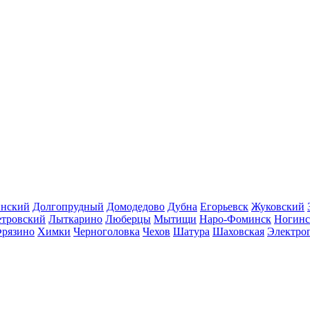
инский
Долгопрудный
Домодедово
Дубна
Егорьевск
Жуковский
етровский
Лыткарино
Люберцы
Мытищи
Наро-Фоминск
Ногинс
рязино
Химки
Черноголовка
Чехов
Шатура
Шаховская
Электро