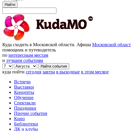
Найти
Куда сходить в Московской области. Афиша
Московской облас
помощник и путеводитель
по
интересным местам
и
лучшим событиям
куда пойти
сегодня
завтра
в выходные
в этом месяце
Встречи
Выставки
Концерты
Обучение
Спектакли
Праздники
Прочие события
Кино
Библиотеки
ДК и клубы