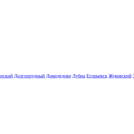
инский
Долгопрудный
Домодедово
Дубна
Егорьевск
Жуковский