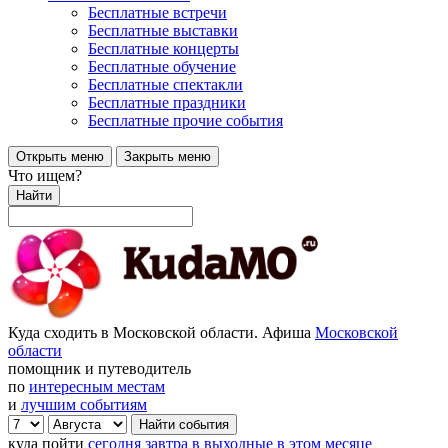
Бесплатные встречи
Бесплатные выставки
Бесплатные концерты
Бесплатные обучение
Бесплатные спектакли
Бесплатные праздники
Бесплатные прочие события
Открыть меню
Закрыть меню
Что ищем?
Найти
Куда сходить в Московской области. Афиша
Московской
области
помощник и путеводитель
по
интересным местам
и
лучшим событиям
куда пойти
сегодня
завтра
в выходные
в этом месяце