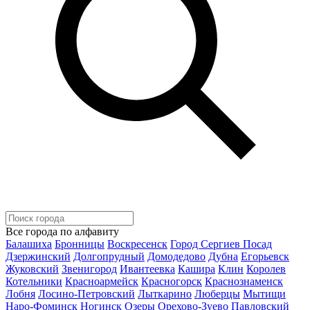
Все города по алфавиту
Балашиха
Бронницы
Воскресенск
Город Сергиев Посад
Дзержинский
Долгопрудный
Домодедово
Дубна
Егорьевск
Жуковский
Звенигород
Ивантеевка
Кашира
Клин
Королев
Котельники
Красноармейск
Красногорск
Краснознаменск
Лобня
Лосино-Петровский
Лыткарино
Люберцы
Мытищи
Наро-Фоминск
Ногинск
Озеры
Орехово-Зуево
Павловский