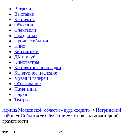
Встречи
Выставки
Концерты
Обучение
Спектакли
Праздники
Прочие события
Кино
Библиотеки
ДК и клубы
Кинотеатры
Концертные площадки
Культурное наследие
Музеи и галереи
Образование
Памятники
Парки
Театры
Афиша Московской области - куда сходить
➔
Истринский
район
➔
События
➔
Обучение
➔
Основы компьютерной
грамотности