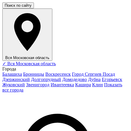
Поиск по сайту
Вся Московская область
✓
Вся Московская область
Города
Балашиха
Бронницы
Воскресенск
Город Сергиев Посад
Дзержинский
Долгопрудный
Домодедово
Дубна
Егорьевск
Жуковский
Звенигород
Ивантеевка
Кашира
Клин
Показать
все города