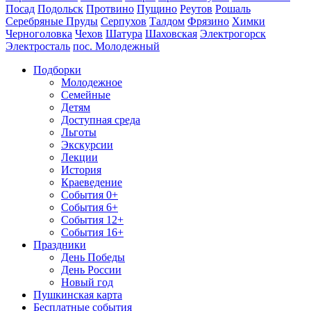
Посад
Подольск
Протвино
Пущино
Реутов
Рошаль
Серебряные Пруды
Серпухов
Талдом
Фрязино
Химки
Черноголовка
Чехов
Шатура
Шаховская
Электрогорск
Электросталь
пос. Молодежный
Подборки
Молодежное
Семейные
Детям
Доступная среда
Льготы
Экскурсии
Лекции
История
Краеведение
События 0+
События 6+
События 12+
События 16+
Праздники
День Победы
День России
Новый год
Пушкинская карта
Бесплатные события