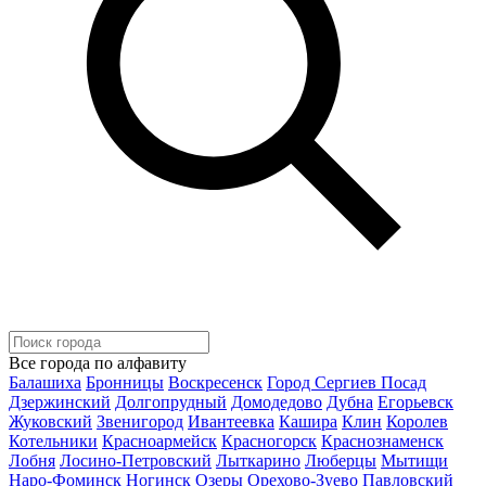
Все города по алфавиту
Балашиха
Бронницы
Воскресенск
Город Сергиев Посад
Дзержинский
Долгопрудный
Домодедово
Дубна
Егорьевск
Жуковский
Звенигород
Ивантеевка
Кашира
Клин
Королев
Котельники
Красноармейск
Красногорск
Краснознаменск
Лобня
Лосино-Петровский
Лыткарино
Люберцы
Мытищи
Наро-Фоминск
Ногинск
Озеры
Орехово-Зуево
Павловский