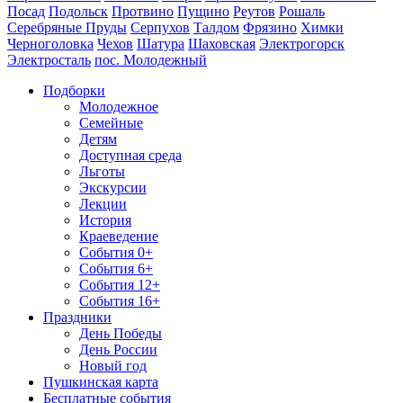
Посад
Подольск
Протвино
Пущино
Реутов
Рошаль
Серебряные Пруды
Серпухов
Талдом
Фрязино
Химки
Черноголовка
Чехов
Шатура
Шаховская
Электрогорск
Электросталь
пос. Молодежный
Подборки
Молодежное
Семейные
Детям
Доступная среда
Льготы
Экскурсии
Лекции
История
Краеведение
События 0+
События 6+
События 12+
События 16+
Праздники
День Победы
День России
Новый год
Пушкинская карта
Бесплатные события