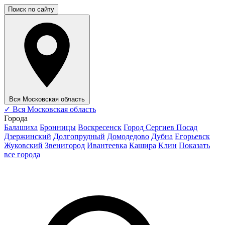
Поиск по сайту
Вся Московская область
✓
Вся Московская область
Города
Балашиха
Бронницы
Воскресенск
Город Сергиев Посад
Дзержинский
Долгопрудный
Домодедово
Дубна
Егорьевск
Жуковский
Звенигород
Ивантеевка
Кашира
Клин
Показать
все города