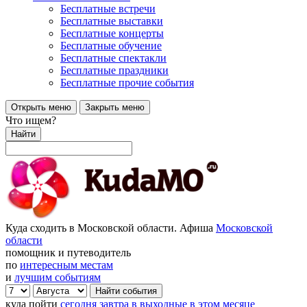
Бесплатные встречи
Бесплатные выставки
Бесплатные концерты
Бесплатные обучение
Бесплатные спектакли
Бесплатные праздники
Бесплатные прочие события
Открыть меню
Закрыть меню
Что ищем?
Найти
Куда сходить в Московской области. Афиша
Московской
области
помощник и путеводитель
по
интересным местам
и
лучшим событиям
куда пойти
сегодня
завтра
в выходные
в этом месяце