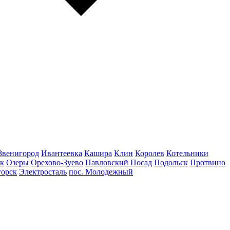
Звенигород
Ивантеевка
Кашира
Клин
Королев
Котельники
к
Озеры
Орехово-Зуево
Павловский Посад
Подольск
Протвино
горск
Электросталь
пос. Молодежный