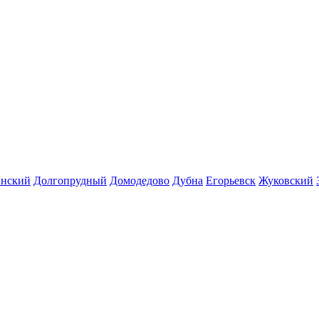
инский
Долгопрудный
Домодедово
Дубна
Егорьевск
Жуковский