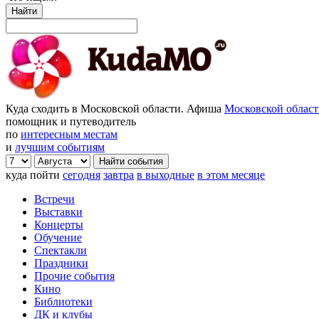
Найти
Куда сходить в Московской области. Афиша
Московской облас
помощник и путеводитель
по
интересным местам
и
лучшим событиям
куда пойти
сегодня
завтра
в выходные
в этом месяце
Встречи
Выставки
Концерты
Обучение
Спектакли
Праздники
Прочие события
Кино
Библиотеки
ДК и клубы