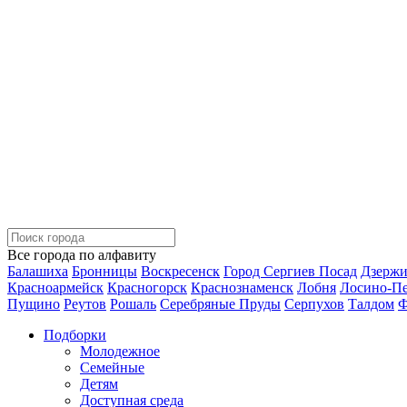
Все города по алфавиту
Балашиха
Бронницы
Воскресенск
Город Сергиев Посад
Дзерж
Красноармейск
Красногорск
Краснознаменск
Лобня
Лосино-П
Пущино
Реутов
Рошаль
Серебряные Пруды
Серпухов
Талдом
Ф
Подборки
Молодежное
Семейные
Детям
Доступная среда