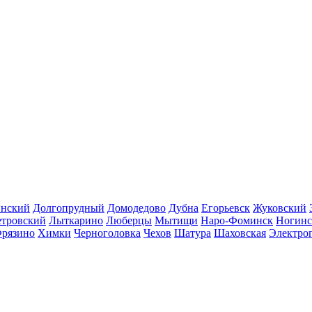
инский
Долгопрудный
Домодедово
Дубна
Егорьевск
Жуковский
етровский
Лыткарино
Люберцы
Мытищи
Наро-Фоминск
Ногинс
рязино
Химки
Черноголовка
Чехов
Шатура
Шаховская
Электро