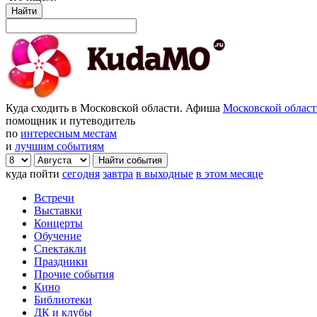
Найти
Куда сходить в Московской области. Афиша
Московской облас
помощник и путеводитель
по
интересным местам
и
лучшим событиям
куда пойти
сегодня
завтра
в выходные
в этом месяце
Встречи
Выставки
Концерты
Обучение
Спектакли
Праздники
Прочие события
Кино
Библиотеки
ДК и клубы