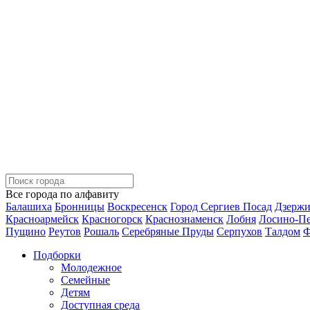
Все города по алфавиту
Балашиха
Бронницы
Воскресенск
Город Сергиев Посад
Дзерж
Красноармейск
Красногорск
Краснознаменск
Лобня
Лосино-П
Пущино
Реутов
Рошаль
Серебряные Пруды
Серпухов
Талдом
Ф
Подборки
Молодежное
Семейные
Детям
Доступная среда