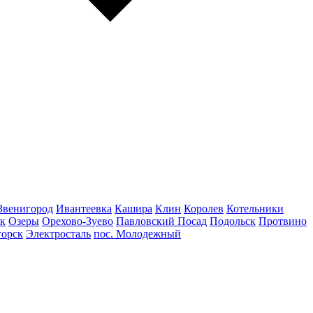
Звенигород
Ивантеевка
Кашира
Клин
Королев
Котельники
к
Озеры
Орехово-Зуево
Павловский Посад
Подольск
Протвино
горск
Электросталь
пос. Молодежный