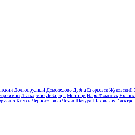
инский
Долгопрудный
Домодедово
Дубна
Егорьевск
Жуковский
етровский
Лыткарино
Люберцы
Мытищи
Наро-Фоминск
Ногинс
рязино
Химки
Черноголовка
Чехов
Шатура
Шаховская
Электро