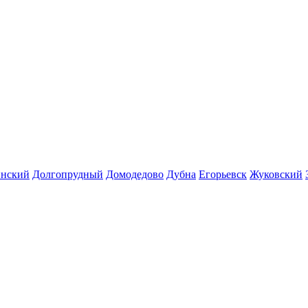
инский
Долгопрудный
Домодедово
Дубна
Егорьевск
Жуковский