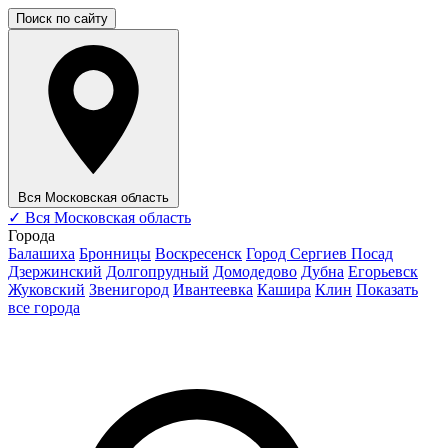
Поиск по сайту
Вся Московская область
✓
Вся Московская область
Города
Балашиха
Бронницы
Воскресенск
Город Сергиев Посад
Дзержинский
Долгопрудный
Домодедово
Дубна
Егорьевск
Жуковский
Звенигород
Ивантеевка
Кашира
Клин
Показать
все города