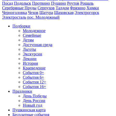
Посад
Подольск
Протвино
Пущино
Реутов
Рошаль
Серебряные Пруды
Серпухов
Талдом
Фрязино
Химки
Черноголовка
Чехов
Шатура
Шаховская
Электрогорск
Электросталь
пос. Молодежный
Подборки
Молодежное
Семейные
Детям
Доступная среда
Льготы
Экскурсии
Лекции
История
Краеведение
События 0+
События 6+
События 12+
События 16+
Праздники
День Победы
День России
Новый год
Пушкинская карта
Бесплатные события