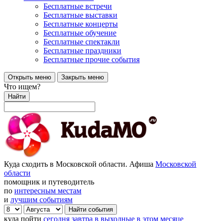
Бесплатные встречи
Бесплатные выставки
Бесплатные концерты
Бесплатные обучение
Бесплатные спектакли
Бесплатные праздники
Бесплатные прочие события
Открыть меню
Закрыть меню
Что ищем?
Найти
Куда сходить в Московской области. Афиша
Московской
области
помощник и путеводитель
по
интересным местам
и
лучшим событиям
куда пойти
сегодня
завтра
в выходные
в этом месяце