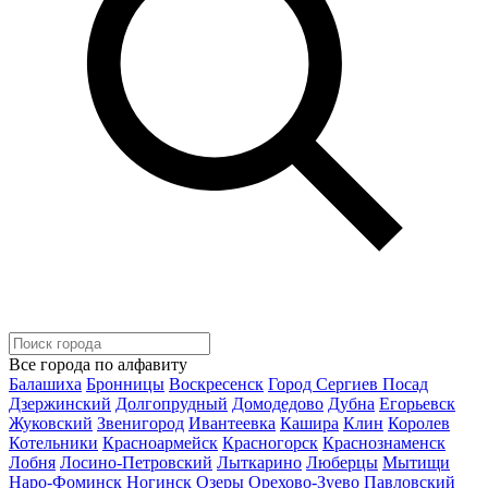
Все города по алфавиту
Балашиха
Бронницы
Воскресенск
Город Сергиев Посад
Дзержинский
Долгопрудный
Домодедово
Дубна
Егорьевск
Жуковский
Звенигород
Ивантеевка
Кашира
Клин
Королев
Котельники
Красноармейск
Красногорск
Краснознаменск
Лобня
Лосино-Петровский
Лыткарино
Люберцы
Мытищи
Наро-Фоминск
Ногинск
Озеры
Орехово-Зуево
Павловский