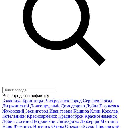
Все города по алфавиту
Балашиха
Бронницы
Воскресенск
Город Сергиев Посад
Дзержинский
Долгопрудный
Домодедово
Дубна
Егорьевск
Жуковский
Звенигород
Ивантеевка
Кашира
Клин
Королев
Котельники
Красноармейск
Красногорск
Краснознаменск
Лобня
Лосино-Петровский
Лыткарино
Люберцы
Мытищи
Наро-Фоминск
Ногинск
Озеры
Орехово-Зуево
Павловский