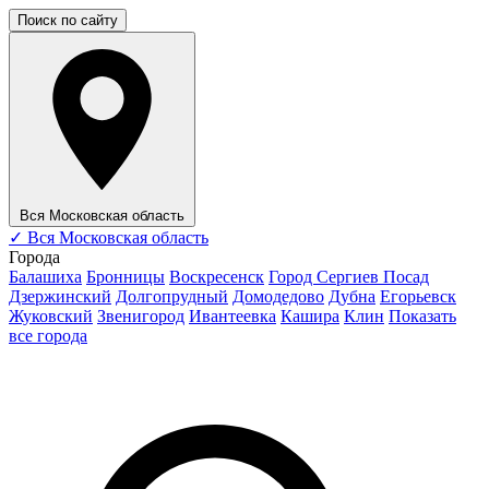
Поиск по сайту
Вся Московская область
✓
Вся Московская область
Города
Балашиха
Бронницы
Воскресенск
Город Сергиев Посад
Дзержинский
Долгопрудный
Домодедово
Дубна
Егорьевск
Жуковский
Звенигород
Ивантеевка
Кашира
Клин
Показать
все города