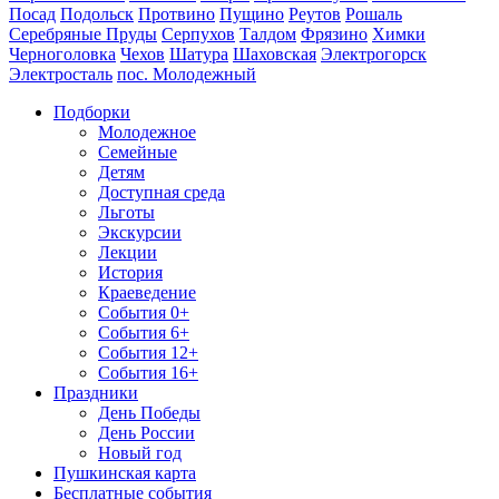
Посад
Подольск
Протвино
Пущино
Реутов
Рошаль
Серебряные Пруды
Серпухов
Талдом
Фрязино
Химки
Черноголовка
Чехов
Шатура
Шаховская
Электрогорск
Электросталь
пос. Молодежный
Подборки
Молодежное
Семейные
Детям
Доступная среда
Льготы
Экскурсии
Лекции
История
Краеведение
События 0+
События 6+
События 12+
События 16+
Праздники
День Победы
День России
Новый год
Пушкинская карта
Бесплатные события