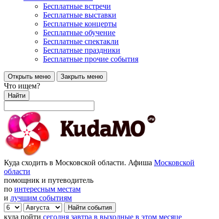
Бесплатные встречи
Бесплатные выставки
Бесплатные концерты
Бесплатные обучение
Бесплатные спектакли
Бесплатные праздники
Бесплатные прочие события
Открыть меню
Закрыть меню
Что ищем?
Найти
Куда сходить в Московской области. Афиша
Московской
области
помощник и путеводитель
по
интересным местам
и
лучшим событиям
куда пойти
сегодня
завтра
в выходные
в этом месяце