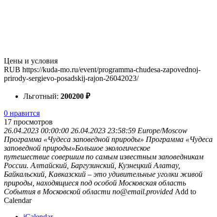
Цены и условия
RUB
https://kuda-mo.ru/event/programma-chudesa-zapovednoj-
prirody-sergievo-posadskij-rajon-26042023/
Льготный:
200
200
₽
0 нравится
17
просмотров
26.04.2023 00:00:00
26.04.2023 23:58:59
Europe/Moscow
Программа «Чудеса заповедной природы»
Программа «Чудеса
заповедной природы»Большое экологическое
путешествие совершим по самым известным заповедникам
России. Алтайский, Баргузинский, Кузнецкий Алатау,
Байкальский, Кавказский – это удивительные уголки живой
природы, находящиеся под особой
Московская область
События в Московской области
no@email.provided
Add to
Calendar
iCalendar