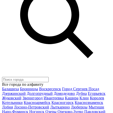
Все города по алфавиту
Балашиха
Бронницы
Воскресенск
Город Сергиев Посад
Дзержинский
Долгопрудный
Домодедово
Дубна
Егорьевск
Жуковский
Звенигород
Ивантеевка
Кашира
Клин
Королев
Котельники
Красноармейск
Красногорск
Краснознаменск
Лобня
Лосино-Петровский
Лыткарино
Люберцы
Мытищи
Наро-Фоминск
Ногинск
Озеры
Орехово-Зуево
Павловский