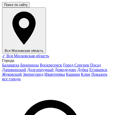
Поиск по сайту
Вся Московская область
✓
Вся Московская область
Города
Балашиха
Бронницы
Воскресенск
Город Сергиев Посад
Дзержинский
Долгопрудный
Домодедово
Дубна
Егорьевск
Жуковский
Звенигород
Ивантеевка
Кашира
Клин
Показать
все города