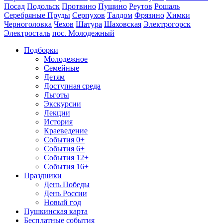
Посад
Подольск
Протвино
Пущино
Реутов
Рошаль
Серебряные Пруды
Серпухов
Талдом
Фрязино
Химки
Черноголовка
Чехов
Шатура
Шаховская
Электрогорск
Электросталь
пос. Молодежный
Подборки
Молодежное
Семейные
Детям
Доступная среда
Льготы
Экскурсии
Лекции
История
Краеведение
События 0+
События 6+
События 12+
События 16+
Праздники
День Победы
День России
Новый год
Пушкинская карта
Бесплатные события