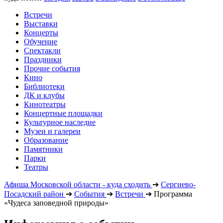
Встречи
Выставки
Концерты
Обучение
Спектакли
Праздники
Прочие события
Кино
Библиотеки
ДК и клубы
Кинотеатры
Концертные площадки
Культурное наследие
Музеи и галереи
Образование
Памятники
Парки
Театры
Афиша Московской области - куда сходить
➔
Сергиево-
Посадский район
➔
События
➔
Встречи
➔
Программа
«Чудеса заповедной природы»