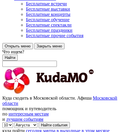
Бесплатные встречи
Бесплатные выставки
Бесплатные концерты
Бесплатные обучение
Бесплатные спектакли
Бесплатные праздники
Бесплатные прочие события
Открыть меню
Закрыть меню
Что ищем?
Найти
Куда сходить в Московской области. Афиша
Московской
области
помощник и путеводитель
по
интересным местам
и
лучшим событиям
куда пойти
сегодня
завтра
в выходные
в этом месяце