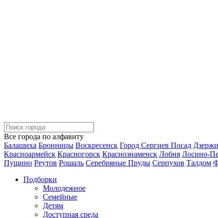
Все города по алфавиту
Балашиха
Бронницы
Воскресенск
Город Сергиев Посад
Дзерж
Красноармейск
Красногорск
Краснознаменск
Лобня
Лосино-П
Пущино
Реутов
Рошаль
Серебряные Пруды
Серпухов
Талдом
Ф
Подборки
Молодежное
Семейные
Детям
Доступная среда