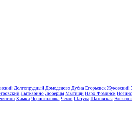
инский
Долгопрудный
Домодедово
Дубна
Егорьевск
Жуковский
етровский
Лыткарино
Люберцы
Мытищи
Наро-Фоминск
Ногинс
рязино
Химки
Черноголовка
Чехов
Шатура
Шаховская
Электро