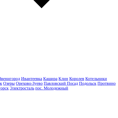
Звенигород
Ивантеевка
Кашира
Клин
Королев
Котельники
к
Озеры
Орехово-Зуево
Павловский Посад
Подольск
Протвино
горск
Электросталь
пос. Молодежный