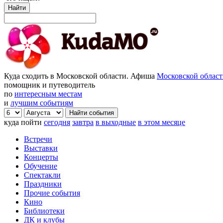
Найти
Куда сходить в Московской области. Афиша
Московской облас
помощник и путеводитель
по
интересным местам
и
лучшим событиям
куда пойти
сегодня
завтра
в выходные
в этом месяце
Встречи
Выставки
Концерты
Обучение
Спектакли
Праздники
Прочие события
Кино
Библиотеки
ДК и клубы