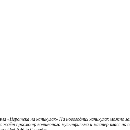
ма «Игротека на каникулах»
На новогодних каникулах можно з
с ждёт просмотр волшебного мультфильма и мастер-класс по с
provided
Add to Calendar