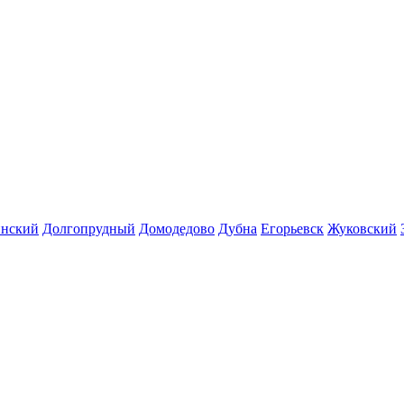
инский
Долгопрудный
Домодедово
Дубна
Егорьевск
Жуковский