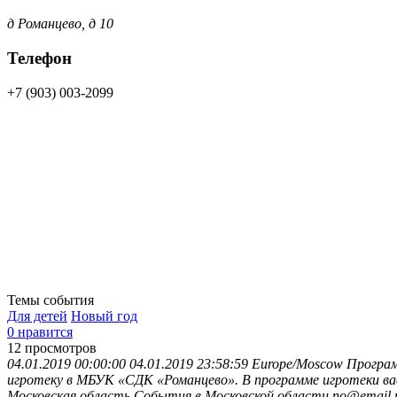
д Романцево, д 10
Телефон
+7 (903) 003-2099
Темы события
Для детей
Новый год
0 нравится
12
просмотров
04.01.2019 00:00:00
04.01.2019 23:58:59
Europe/Moscow
Програм
игротеку в МБУК «СДК «Романцево». В программе игротеки ва
Московская область
События в Московской области
no@email.