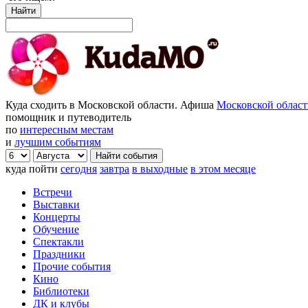
Найти
Куда сходить в Московской области. Афиша
Московской облас
помощник и путеводитель
по
интересным местам
и
лучшим событиям
куда пойти
сегодня
завтра
в выходные
в этом месяце
Встречи
Выставки
Концерты
Обучение
Спектакли
Праздники
Прочие события
Кино
Библиотеки
ДК и клубы