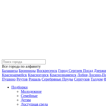
Все города по алфавиту
Балашиха
Бронницы
Воскресенск
Город Сергиев Посад
Дзерж
Красноармейск
Красногорск
Краснознаменск
Лобня
Лосино-П
Пущино
Реутов
Рошаль
Серебряные Пруды
Серпухов
Талдом
Ф
Подборки
Молодежное
Семейные
Детям
Доступная среда