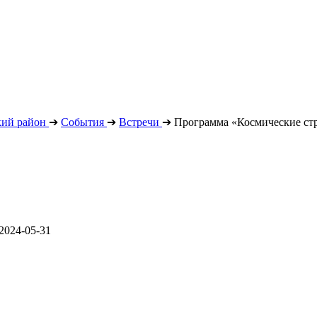
кий район
➔
События
➔
Встречи
➔
Программа «Космические ст
2024-05-31