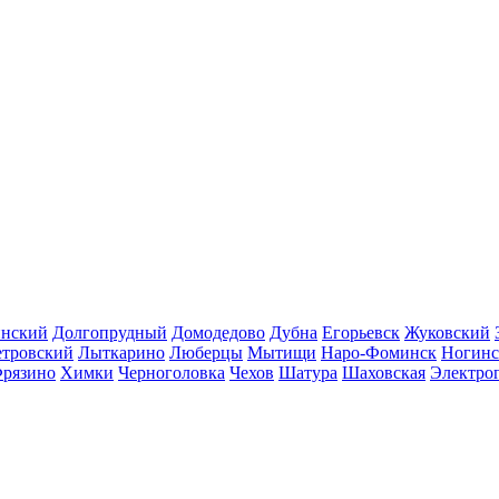
инский
Долгопрудный
Домодедово
Дубна
Егорьевск
Жуковский
етровский
Лыткарино
Люберцы
Мытищи
Наро-Фоминск
Ногинс
рязино
Химки
Черноголовка
Чехов
Шатура
Шаховская
Электро