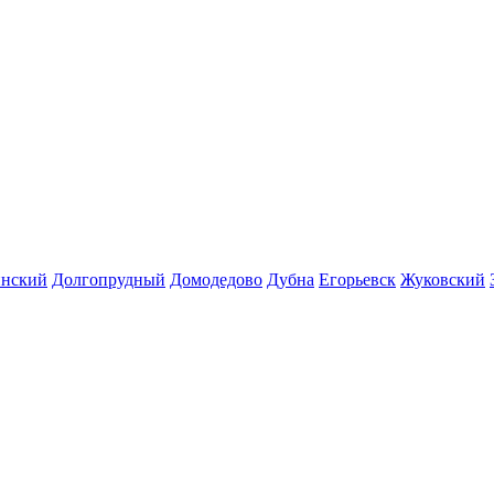
инский
Долгопрудный
Домодедово
Дубна
Егорьевск
Жуковский