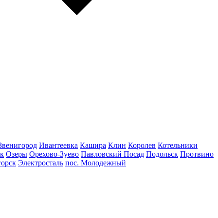
Звенигород
Ивантеевка
Кашира
Клин
Королев
Котельники
к
Озеры
Орехово-Зуево
Павловский Посад
Подольск
Протвино
горск
Электросталь
пос. Молодежный