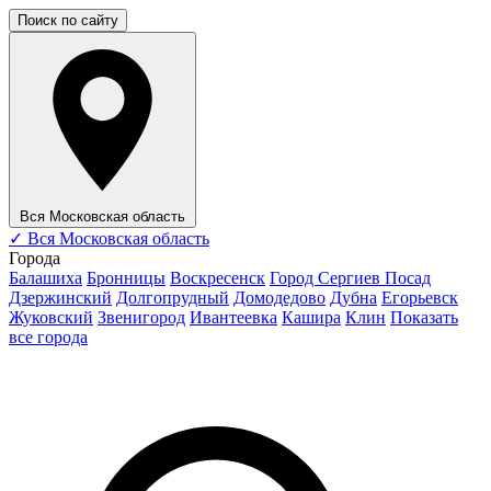
Поиск по сайту
Вся Московская область
✓
Вся Московская область
Города
Балашиха
Бронницы
Воскресенск
Город Сергиев Посад
Дзержинский
Долгопрудный
Домодедово
Дубна
Егорьевск
Жуковский
Звенигород
Ивантеевка
Кашира
Клин
Показать
все города