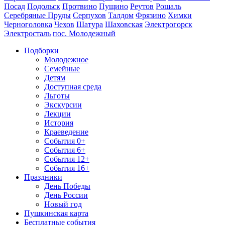
Посад
Подольск
Протвино
Пущино
Реутов
Рошаль
Серебряные Пруды
Серпухов
Талдом
Фрязино
Химки
Черноголовка
Чехов
Шатура
Шаховская
Электрогорск
Электросталь
пос. Молодежный
Подборки
Молодежное
Семейные
Детям
Доступная среда
Льготы
Экскурсии
Лекции
История
Краеведение
События 0+
События 6+
События 12+
События 16+
Праздники
День Победы
День России
Новый год
Пушкинская карта
Бесплатные события