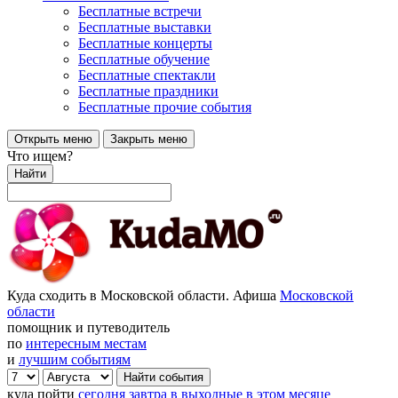
Бесплатные встречи
Бесплатные выставки
Бесплатные концерты
Бесплатные обучение
Бесплатные спектакли
Бесплатные праздники
Бесплатные прочие события
Открыть меню
Закрыть меню
Что ищем?
Найти
Куда сходить в Московской области. Афиша
Московской
области
помощник и путеводитель
по
интересным местам
и
лучшим событиям
куда пойти
сегодня
завтра
в выходные
в этом месяце