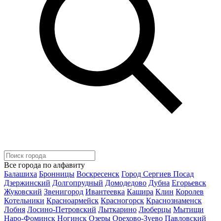
Все города по алфавиту
Балашиха
Бронницы
Воскресенск
Город Сергиев Посад
Дзержинский
Долгопрудный
Домодедово
Дубна
Егорьевск
Жуковский
Звенигород
Ивантеевка
Кашира
Клин
Королев
Котельники
Красноармейск
Красногорск
Краснознаменск
Лобня
Лосино-Петровский
Лыткарино
Люберцы
Мытищи
Наро-Фоминск
Ногинск
Озеры
Орехово-Зуево
Павловский