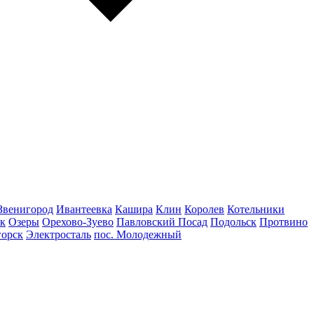
Звенигород
Ивантеевка
Кашира
Клин
Королев
Котельники
к
Озеры
Орехово-Зуево
Павловский Посад
Подольск
Протвино
горск
Электросталь
пос. Молодежный