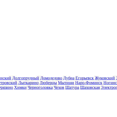
инский
Долгопрудный
Домодедово
Дубна
Егорьевск
Жуковский
етровский
Лыткарино
Люберцы
Мытищи
Наро-Фоминск
Ногинс
рязино
Химки
Черноголовка
Чехов
Шатура
Шаховская
Электро