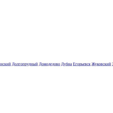
инский
Долгопрудный
Домодедово
Дубна
Егорьевск
Жуковский