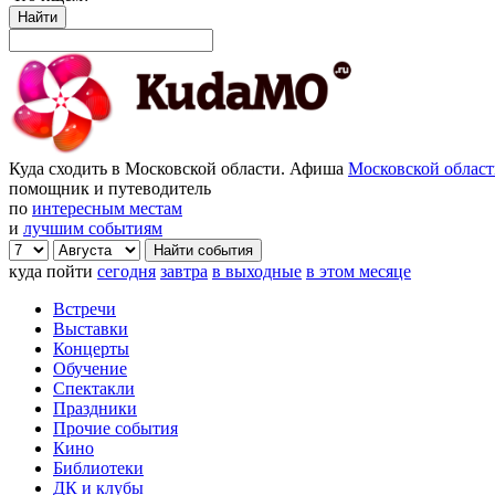
Найти
Куда сходить в Московской области. Афиша
Московской облас
помощник и путеводитель
по
интересным местам
и
лучшим событиям
куда пойти
сегодня
завтра
в выходные
в этом месяце
Встречи
Выставки
Концерты
Обучение
Спектакли
Праздники
Прочие события
Кино
Библиотеки
ДК и клубы