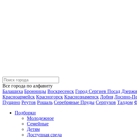
Все города по алфавиту
Балашиха
Бронницы
Воскресенск
Город Сергиев Посад
Дзерж
Красноармейск
Красногорск
Краснознаменск
Лобня
Лосино-П
Пущино
Реутов
Рошаль
Серебряные Пруды
Серпухов
Талдом
Ф
Подборки
Молодежное
Семейные
Детям
Доступная среда