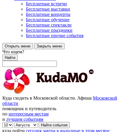
Бесплатные встречи
Бесплатные выставки
Бесплатные концерты
Бесплатные обучение
Бесплатные спектакли
Бесплатные праздники
Бесплатные прочие события
Открыть меню
Закрыть меню
Что ищем?
Найти
Куда сходить в Московской области. Афиша
Московской
области
помощник и путеводитель
по
интересным местам
и
лучшим событиям
куда пойти
сегодня
завтра
в выходные
в этом месяце