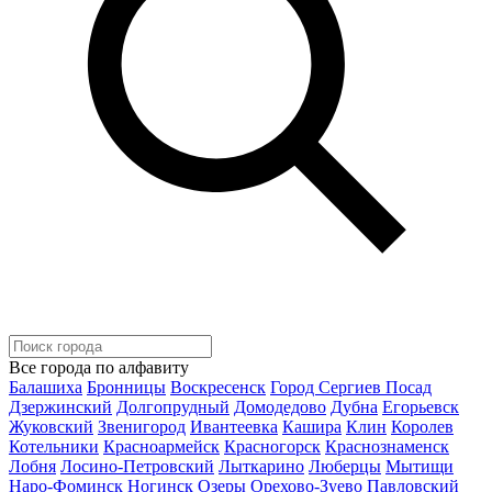
Все города по алфавиту
Балашиха
Бронницы
Воскресенск
Город Сергиев Посад
Дзержинский
Долгопрудный
Домодедово
Дубна
Егорьевск
Жуковский
Звенигород
Ивантеевка
Кашира
Клин
Королев
Котельники
Красноармейск
Красногорск
Краснознаменск
Лобня
Лосино-Петровский
Лыткарино
Люберцы
Мытищи
Наро-Фоминск
Ногинск
Озеры
Орехово-Зуево
Павловский