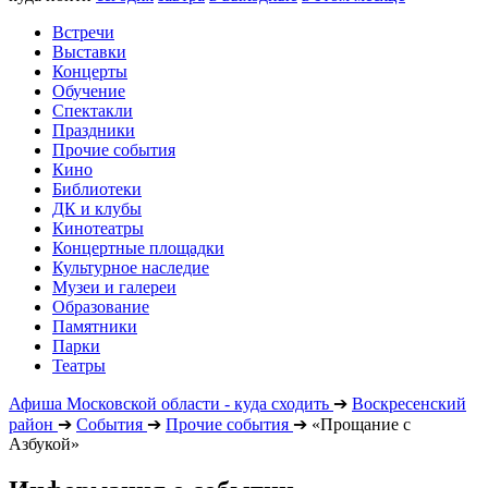
Встречи
Выставки
Концерты
Обучение
Спектакли
Праздники
Прочие события
Кино
Библиотеки
ДК и клубы
Кинотеатры
Концертные площадки
Культурное наследие
Музеи и галереи
Образование
Памятники
Парки
Театры
Афиша Московской области - куда сходить
➔
Воскресенский
район
➔
События
➔
Прочие события
➔
«Прощание с
Азбукой»