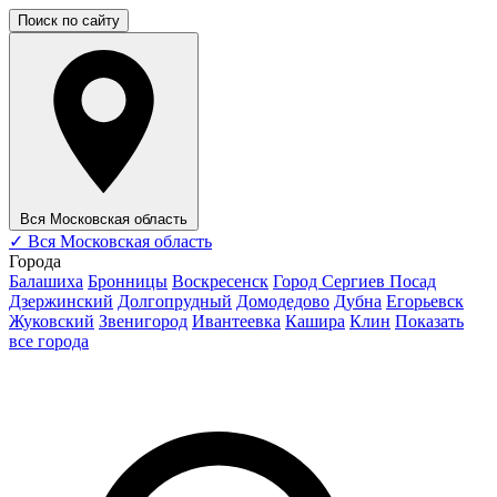
Поиск по сайту
Вся Московская область
✓
Вся Московская область
Города
Балашиха
Бронницы
Воскресенск
Город Сергиев Посад
Дзержинский
Долгопрудный
Домодедово
Дубна
Егорьевск
Жуковский
Звенигород
Ивантеевка
Кашира
Клин
Показать
все города