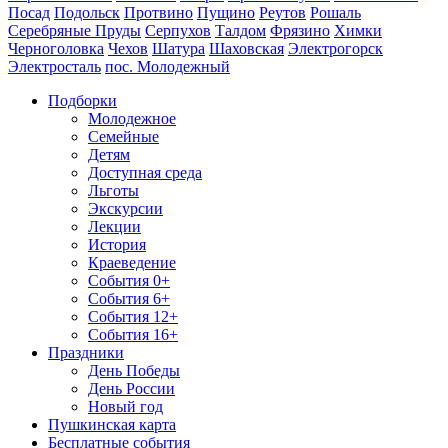
Посад
Подольск
Протвино
Пущино
Реутов
Рошаль
Серебряные Пруды
Серпухов
Талдом
Фрязино
Химки
Черноголовка
Чехов
Шатура
Шаховская
Электрогорск
Электросталь
пос. Молодежный
Подборки
Молодежное
Семейные
Детям
Доступная среда
Льготы
Экскурсии
Лекции
История
Краеведение
События 0+
События 6+
События 12+
События 16+
Праздники
День Победы
День России
Новый год
Пушкинская карта
Бесплатные события