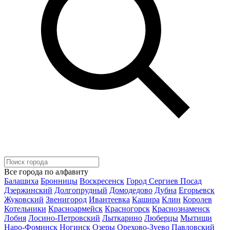
Все города по алфавиту
Балашиха
Бронницы
Воскресенск
Город Сергиев Посад
Дзержинский
Долгопрудный
Домодедово
Дубна
Егорьевск
Жуковский
Звенигород
Ивантеевка
Кашира
Клин
Королев
Котельники
Красноармейск
Красногорск
Краснознаменск
Лобня
Лосино-Петровский
Лыткарино
Люберцы
Мытищи
Наро-Фоминск
Ногинск
Озеры
Орехово-Зуево
Павловский