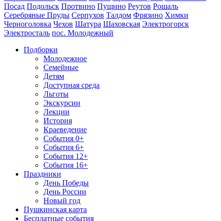
Посад
Подольск
Протвино
Пущино
Реутов
Рошаль
Серебряные Пруды
Серпухов
Талдом
Фрязино
Химки
Черноголовка
Чехов
Шатура
Шаховская
Электрогорск
Электросталь
пос. Молодежный
Подборки
Молодежное
Семейные
Детям
Доступная среда
Льготы
Экскурсии
Лекции
История
Краеведение
События 0+
События 6+
События 12+
События 16+
Праздники
День Победы
День России
Новый год
Пушкинская карта
Бесплатные события