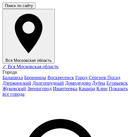
Поиск по сайту
Вся Московская область
✓
Вся Московская область
Города
Балашиха
Бронницы
Воскресенск
Город Сергиев Посад
Дзержинский
Долгопрудный
Домодедово
Дубна
Егорьевск
Жуковский
Звенигород
Ивантеевка
Кашира
Клин
Показать
все города