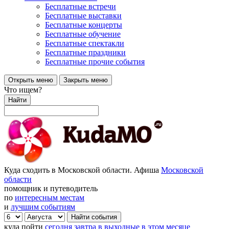
Бесплатные встречи
Бесплатные выставки
Бесплатные концерты
Бесплатные обучение
Бесплатные спектакли
Бесплатные праздники
Бесплатные прочие события
Открыть меню
Закрыть меню
Что ищем?
Найти
Куда сходить в Московской области. Афиша
Московской
области
помощник и путеводитель
по
интересным местам
и
лучшим событиям
куда пойти
сегодня
завтра
в выходные
в этом месяце