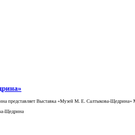
дрина»
дрина представляет Выставка «Музей М. Е. Салтыкова-Щедрин
ва-Щедрина