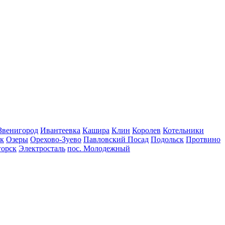
Звенигород
Ивантеевка
Кашира
Клин
Королев
Котельники
к
Озеры
Орехово-Зуево
Павловский Посад
Подольск
Протвино
горск
Электросталь
пос. Молодежный