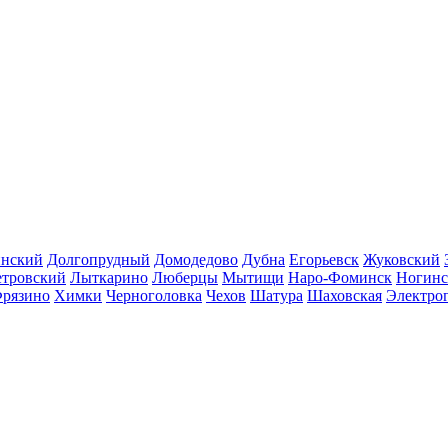
инский
Долгопрудный
Домодедово
Дубна
Егорьевск
Жуковский
етровский
Лыткарино
Люберцы
Мытищи
Наро-Фоминск
Ногинс
рязино
Химки
Черноголовка
Чехов
Шатура
Шаховская
Электро