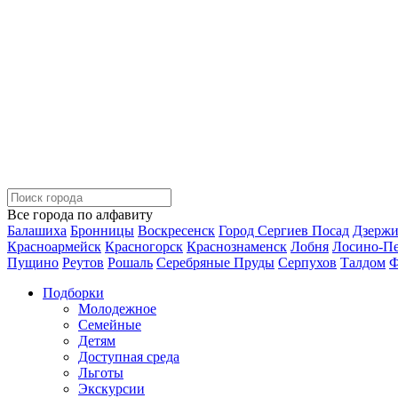
Все города по алфавиту
Балашиха
Бронницы
Воскресенск
Город Сергиев Посад
Дзерж
Красноармейск
Красногорск
Краснознаменск
Лобня
Лосино-П
Пущино
Реутов
Рошаль
Серебряные Пруды
Серпухов
Талдом
Ф
Подборки
Молодежное
Семейные
Детям
Доступная среда
Льготы
Экскурсии