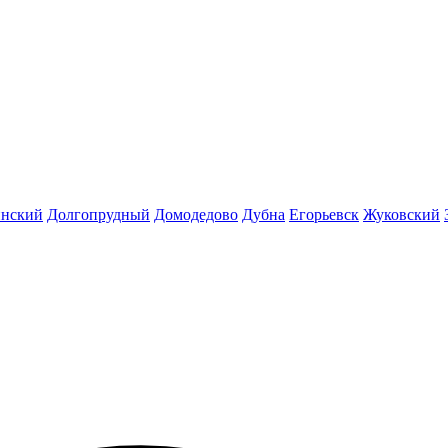
инский
Долгопрудный
Домодедово
Дубна
Егорьевск
Жуковский