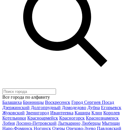
Все города по алфавиту
Балашиха
Бронницы
Воскресенск
Город Сергиев Посад
Дзержинский
Долгопрудный
Домодедово
Дубна
Егорьевск
Жуковский
Звенигород
Ивантеевка
Кашира
Клин
Королев
Котельники
Красноармейск
Красногорск
Краснознаменск
Лобня
Лосино-Петровский
Лыткарино
Люберцы
Мытищи
Наро-Фоминск
Ногинск
Озеры
Орехово-Зуево
Павловский