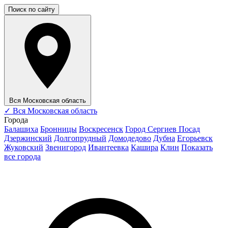
Поиск по сайту
Вся Московская область
✓
Вся Московская область
Города
Балашиха
Бронницы
Воскресенск
Город Сергиев Посад
Дзержинский
Долгопрудный
Домодедово
Дубна
Егорьевск
Жуковский
Звенигород
Ивантеевка
Кашира
Клин
Показать
все города