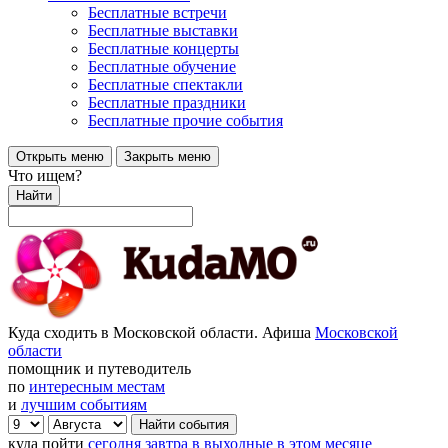
Бесплатные встречи
Бесплатные выставки
Бесплатные концерты
Бесплатные обучение
Бесплатные спектакли
Бесплатные праздники
Бесплатные прочие события
Открыть меню
Закрыть меню
Что ищем?
Найти
Куда сходить в Московской области. Афиша
Московской
области
помощник и путеводитель
по
интересным местам
и
лучшим событиям
куда пойти
сегодня
завтра
в выходные
в этом месяце