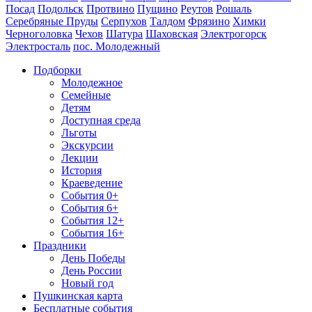
Посад
Подольск
Протвино
Пущино
Реутов
Рошаль
Серебряные Пруды
Серпухов
Талдом
Фрязино
Химки
Черноголовка
Чехов
Шатура
Шаховская
Электрогорск
Электросталь
пос. Молодежный
Подборки
Молодежное
Семейные
Детям
Доступная среда
Льготы
Экскурсии
Лекции
История
Краеведение
События 0+
События 6+
События 12+
События 16+
Праздники
День Победы
День России
Новый год
Пушкинская карта
Бесплатные события