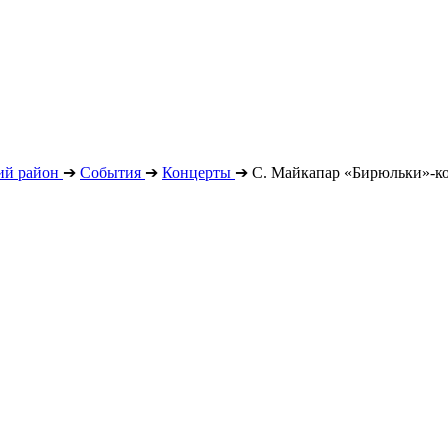
ий район
➔
События
➔
Концерты
➔
С. Майкапар «Бирюльки»-ко