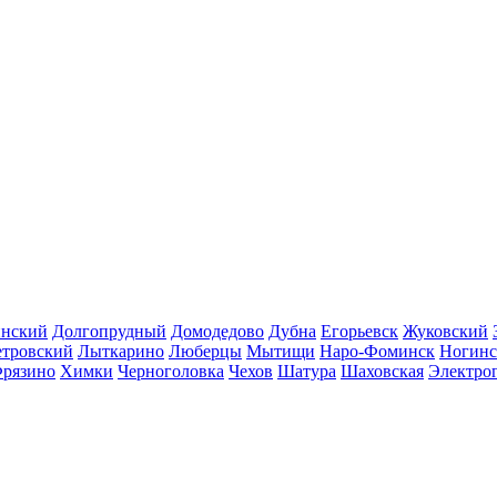
инский
Долгопрудный
Домодедово
Дубна
Егорьевск
Жуковский
етровский
Лыткарино
Люберцы
Мытищи
Наро-Фоминск
Ногинс
рязино
Химки
Черноголовка
Чехов
Шатура
Шаховская
Электро