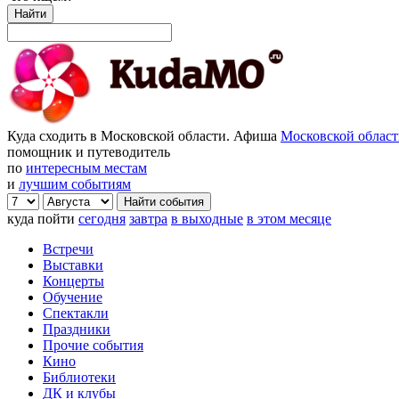
Найти
Куда сходить в Московской области. Афиша
Московской облас
помощник и путеводитель
по
интересным местам
и
лучшим событиям
куда пойти
сегодня
завтра
в выходные
в этом месяце
Встречи
Выставки
Концерты
Обучение
Спектакли
Праздники
Прочие события
Кино
Библиотеки
ДК и клубы