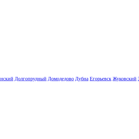
инский
Долгопрудный
Домодедово
Дубна
Егорьевск
Жуковский