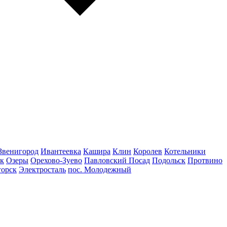
Звенигород
Ивантеевка
Кашира
Клин
Королев
Котельники
к
Озеры
Орехово-Зуево
Павловский Посад
Подольск
Протвино
горск
Электросталь
пос. Молодежный