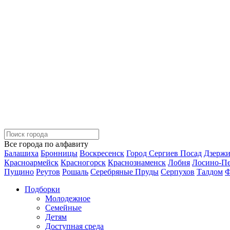
Все города по алфавиту
Балашиха
Бронницы
Воскресенск
Город Сергиев Посад
Дзерж
Красноармейск
Красногорск
Краснознаменск
Лобня
Лосино-П
Пущино
Реутов
Рошаль
Серебряные Пруды
Серпухов
Талдом
Ф
Подборки
Молодежное
Семейные
Детям
Доступная среда