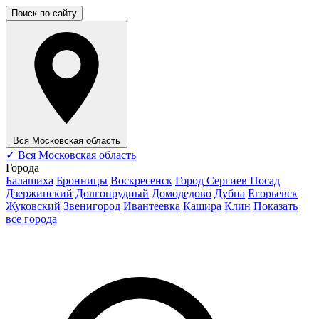
Поиск по сайту
Вся Московская область
✓
Вся Московская область
Города
Балашиха
Бронницы
Воскресенск
Город Сергиев Посад
Дзержинский
Долгопрудный
Домодедово
Дубна
Егорьевск
Жуковский
Звенигород
Ивантеевка
Кашира
Клин
Показать
все города