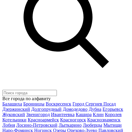
Все города по алфавиту
Балашиха
Бронницы
Воскресенск
Город Сергиев Посад
Дзержинский
Долгопрудный
Домодедово
Дубна
Егорьевск
Жуковский
Звенигород
Ивантеевка
Кашира
Клин
Королев
Котельники
Красноармейск
Красногорск
Краснознаменск
Лобня
Лосино-Петровский
Лыткарино
Люберцы
Мытищи
Наро-Фоминск
Ногинск
Озеры
Орехово-Зуево
Павловский