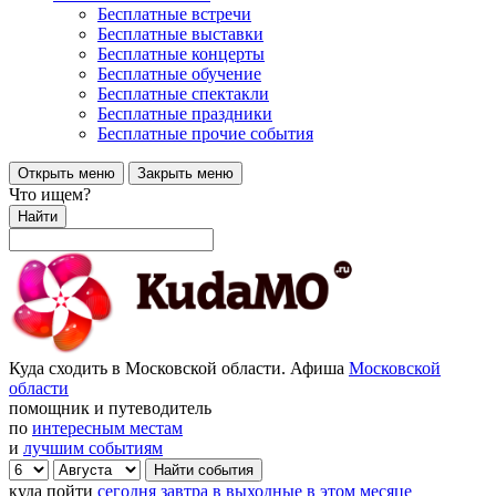
Бесплатные встречи
Бесплатные выставки
Бесплатные концерты
Бесплатные обучение
Бесплатные спектакли
Бесплатные праздники
Бесплатные прочие события
Открыть меню
Закрыть меню
Что ищем?
Найти
Куда сходить в Московской области. Афиша
Московской
области
помощник и путеводитель
по
интересным местам
и
лучшим событиям
куда пойти
сегодня
завтра
в выходные
в этом месяце