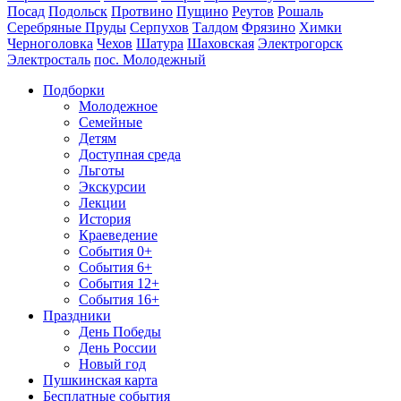
Посад
Подольск
Протвино
Пущино
Реутов
Рошаль
Серебряные Пруды
Серпухов
Талдом
Фрязино
Химки
Черноголовка
Чехов
Шатура
Шаховская
Электрогорск
Электросталь
пос. Молодежный
Подборки
Молодежное
Семейные
Детям
Доступная среда
Льготы
Экскурсии
Лекции
История
Краеведение
События 0+
События 6+
События 12+
События 16+
Праздники
День Победы
День России
Новый год
Пушкинская карта
Бесплатные события