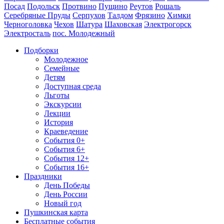
Посад
Подольск
Протвино
Пущино
Реутов
Рошаль
Серебряные Пруды
Серпухов
Талдом
Фрязино
Химки
Черноголовка
Чехов
Шатура
Шаховская
Электрогорск
Электросталь
пос. Молодежный
Подборки
Молодежное
Семейные
Детям
Доступная среда
Льготы
Экскурсии
Лекции
История
Краеведение
События 0+
События 6+
События 12+
События 16+
Праздники
День Победы
День России
Новый год
Пушкинская карта
Бесплатные события