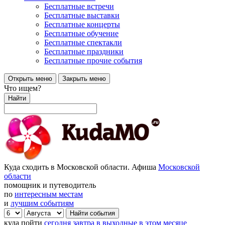
Бесплатные встречи
Бесплатные выставки
Бесплатные концерты
Бесплатные обучение
Бесплатные спектакли
Бесплатные праздники
Бесплатные прочие события
Открыть меню
Закрыть меню
Что ищем?
Найти
Куда сходить в Московской области. Афиша
Московской
области
помощник и путеводитель
по
интересным местам
и
лучшим событиям
куда пойти
сегодня
завтра
в выходные
в этом месяце