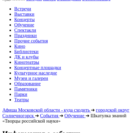
Встречи
Выставки
Концерты
Обучение
Спектакли
Праздники
Прочие события
Кино
Библиотеки
ДК и клубы
Кинотеатры
Концертные площадки
Культурное наследие
Музеи и галереи
Образование
Памятники
Парки
Театры
Афиша Московской области - куда сходить
➔
городской округ
Солнечногорск
➔
События
➔
Обучение
➔
Шкатулка знаний
«Творцы российской науки»