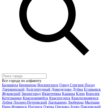
Все города по алфавиту
Балашиха
Бронницы
Воскресенск
Город Сергиев Посад
Дзержинский
Долгопрудный
Домодедово
Дубна
Егорьевск
Жуковский
Звенигород
Ивантеевка
Кашира
Клин
Королев
Котельники
Красноармейск
Красногорск
Краснознаменск
Лобня
Лосино-Петровский
Лыткарино
Люберцы
Мытищи
Наро-Фоминск
Ногинск
Озеры
Орехово-Зуево
Павловский