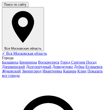
Поиск по сайту
Вся Московская область
✓
Вся Московская область
Города
Балашиха
Бронницы
Воскресенск
Город Сергиев Посад
Дзержинский
Долгопрудный
Домодедово
Дубна
Егорьевск
Жуковский
Звенигород
Ивантеевка
Кашира
Клин
Показать
все города