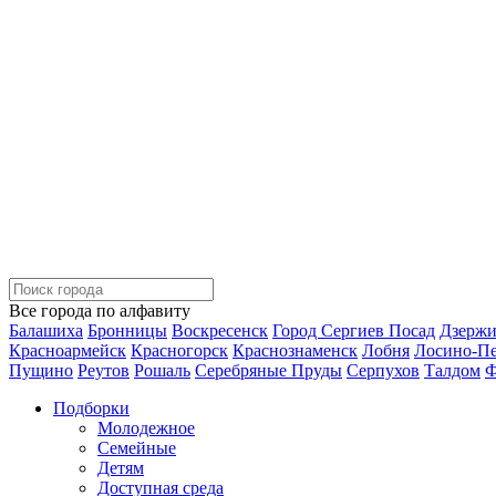
Все города по алфавиту
Балашиха
Бронницы
Воскресенск
Город Сергиев Посад
Дзерж
Красноармейск
Красногорск
Краснознаменск
Лобня
Лосино-П
Пущино
Реутов
Рошаль
Серебряные Пруды
Серпухов
Талдом
Ф
Подборки
Молодежное
Семейные
Детям
Доступная среда