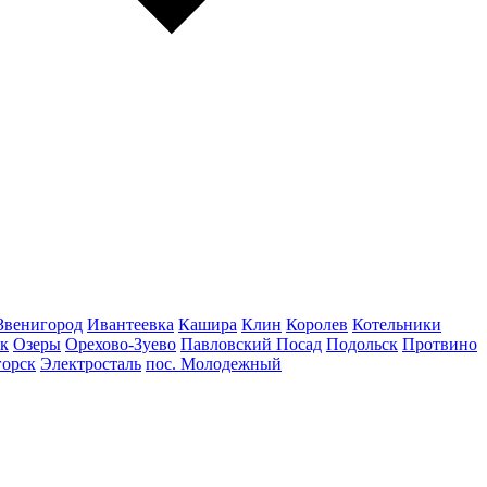
Звенигород
Ивантеевка
Кашира
Клин
Королев
Котельники
к
Озеры
Орехово-Зуево
Павловский Посад
Подольск
Протвино
горск
Электросталь
пос. Молодежный