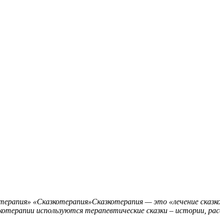
терапия»
«Сказкотерапия»Сказкотерапия — это «лечение сказко
азкотерапии используются терапевтические сказки – истории, р