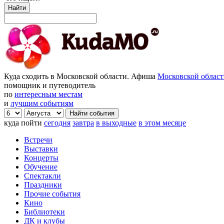
Найти
Куда сходить в Московской области. Афиша
Московской облас
помощник и путеводитель
по
интересным местам
и
лучшим событиям
куда пойти
сегодня
завтра
в выходные
в этом месяце
Встречи
Выставки
Концерты
Обучение
Спектакли
Праздники
Прочие события
Кино
Библиотеки
ДК и клубы