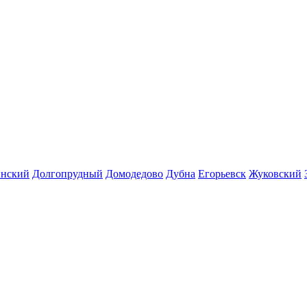
инский
Долгопрудный
Домодедово
Дубна
Егорьевск
Жуковский