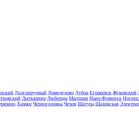
инский
Долгопрудный
Домодедово
Дубна
Егорьевск
Жуковский
етровский
Лыткарино
Люберцы
Мытищи
Наро-Фоминск
Ногинс
рязино
Химки
Черноголовка
Чехов
Шатура
Шаховская
Электро