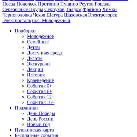
Посад
Подольск
Протвино
Пущино
Реутов
Рошаль
Серебряные Пруды
Серпухов
Талдом
Фрязино
Химки
Черноголовка
Чехов
Шатура
Шаховская
Электрогорск
Электросталь
пос. Молодежный
Подборки
Молодежное
Семейные
Детям
Доступная среда
Льготы
Экскурсии
Лекции
История
Краеведение
События 0+
События 6+
События 12+
События 16+
Праздники
День Победы
День России
Новый год
Пушкинская карта
Бесплатные события