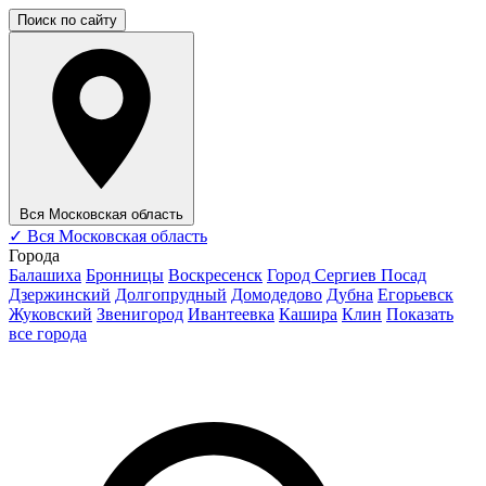
Поиск по сайту
Вся Московская область
✓
Вся Московская область
Города
Балашиха
Бронницы
Воскресенск
Город Сергиев Посад
Дзержинский
Долгопрудный
Домодедово
Дубна
Егорьевск
Жуковский
Звенигород
Ивантеевка
Кашира
Клин
Показать
все города