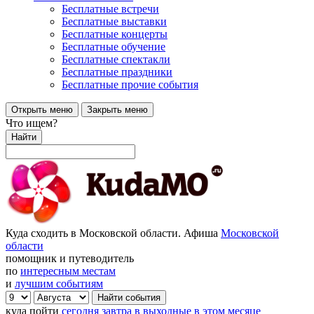
Бесплатные встречи
Бесплатные выставки
Бесплатные концерты
Бесплатные обучение
Бесплатные спектакли
Бесплатные праздники
Бесплатные прочие события
Открыть меню
Закрыть меню
Что ищем?
Найти
Куда сходить в Московской области. Афиша
Московской
области
помощник и путеводитель
по
интересным местам
и
лучшим событиям
куда пойти
сегодня
завтра
в выходные
в этом месяце