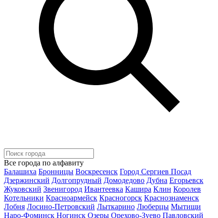
Все города по алфавиту
Балашиха
Бронницы
Воскресенск
Город Сергиев Посад
Дзержинский
Долгопрудный
Домодедово
Дубна
Егорьевск
Жуковский
Звенигород
Ивантеевка
Кашира
Клин
Королев
Котельники
Красноармейск
Красногорск
Краснознаменск
Лобня
Лосино-Петровский
Лыткарино
Люберцы
Мытищи
Наро-Фоминск
Ногинск
Озеры
Орехово-Зуево
Павловский