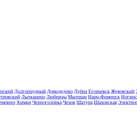
инский
Долгопрудный
Домодедово
Дубна
Егорьевск
Жуковский
етровский
Лыткарино
Люберцы
Мытищи
Наро-Фоминск
Ногинс
рязино
Химки
Черноголовка
Чехов
Шатура
Шаховская
Электро