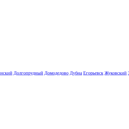
инский
Долгопрудный
Домодедово
Дубна
Егорьевск
Жуковский