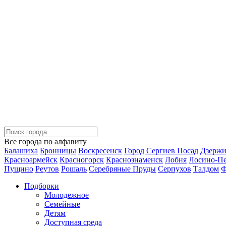
Все города по алфавиту
Балашиха
Бронницы
Воскресенск
Город Сергиев Посад
Дзерж
Красноармейск
Красногорск
Краснознаменск
Лобня
Лосино-П
Пущино
Реутов
Рошаль
Серебряные Пруды
Серпухов
Талдом
Ф
Подборки
Молодежное
Семейные
Детям
Доступная среда