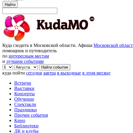
Найти
Куда сходить в Московской области. Афиша
Московской облас
помощник и путеводитель
по
интересным местам
и
лучшим событиям
куда пойти
сегодня
завтра
в выходные
в этом месяце
Встречи
Выставки
Концерты
Обучение
Спектакли
Праздники
Прочие события
Кино
Библиотеки
ДК и клубы