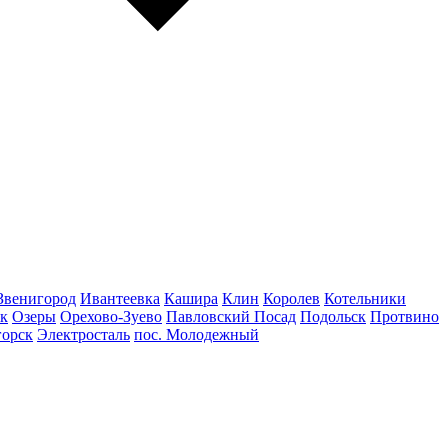
Звенигород
Ивантеевка
Кашира
Клин
Королев
Котельники
к
Озеры
Орехово-Зуево
Павловский Посад
Подольск
Протвино
горск
Электросталь
пос. Молодежный