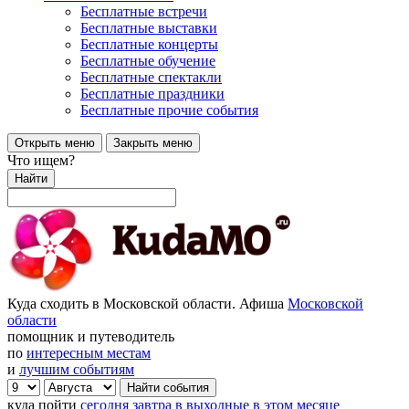
Бесплатные встречи
Бесплатные выставки
Бесплатные концерты
Бесплатные обучение
Бесплатные спектакли
Бесплатные праздники
Бесплатные прочие события
Открыть меню
Закрыть меню
Что ищем?
Найти
Куда сходить в Московской области. Афиша
Московской
области
помощник и путеводитель
по
интересным местам
и
лучшим событиям
куда пойти
сегодня
завтра
в выходные
в этом месяце