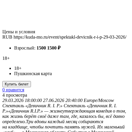
Цены и условия
RUB
https://kuda-mo.ru/event/spektakl-devicnik-r-i-p-29-03-2026/
Взрослый:
1500
1500
₽
18+
18+
Пушкинская карта
Купить билет
0 нравится
4
просмотра
29.03.2026 18:00:00
27.06.2026 20:40:00
Europe/Moscow
Спектакль «Девичник R. I. P.»
Спектакль «Девичник R. I.
P.»«Девичник R.I.P.» — жизнеутверждающая комедия о том,
как жизнь берёт своё даже там, где, казалось бы, всё давно
определено.Три вдовы каждый месяц собираются
на кладбище, чтобы почтить память мужей. Их маленький