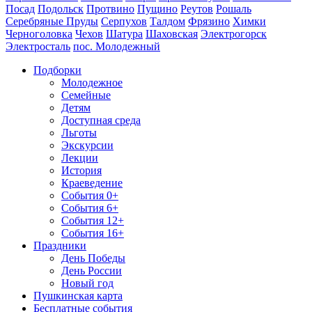
Посад
Подольск
Протвино
Пущино
Реутов
Рошаль
Серебряные Пруды
Серпухов
Талдом
Фрязино
Химки
Черноголовка
Чехов
Шатура
Шаховская
Электрогорск
Электросталь
пос. Молодежный
Подборки
Молодежное
Семейные
Детям
Доступная среда
Льготы
Экскурсии
Лекции
История
Краеведение
События 0+
События 6+
События 12+
События 16+
Праздники
День Победы
День России
Новый год
Пушкинская карта
Бесплатные события