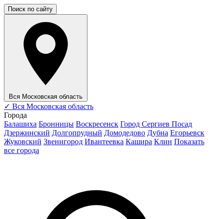
Поиск по сайту
Вся Московская область
✓
Вся Московская область
Города
Балашиха
Бронницы
Воскресенск
Город Сергиев Посад
Дзержинский
Долгопрудный
Домодедово
Дубна
Егорьевск
Жуковский
Звенигород
Ивантеевка
Кашира
Клин
Показать
все города