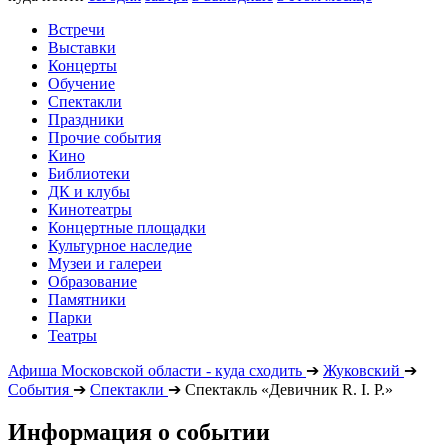
Встречи
Выставки
Концерты
Обучение
Спектакли
Праздники
Прочие события
Кино
Библиотеки
ДК и клубы
Кинотеатры
Концертные площадки
Культурное наследие
Музеи и галереи
Образование
Памятники
Парки
Театры
Афиша Московской области - куда сходить
➔
Жуковский
➔
События
➔
Спектакли
➔
Спектакль «Девичник R. I. P.»
Информация о событии