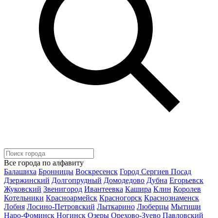
Все города по алфавиту
Балашиха
Бронницы
Воскресенск
Город Сергиев Посад
Дзержинский
Долгопрудный
Домодедово
Дубна
Егорьевск
Жуковский
Звенигород
Ивантеевка
Кашира
Клин
Королев
Котельники
Красноармейск
Красногорск
Краснознаменск
Лобня
Лосино-Петровский
Лыткарино
Люберцы
Мытищи
Наро-Фоминск
Ногинск
Озеры
Орехово-Зуево
Павловский