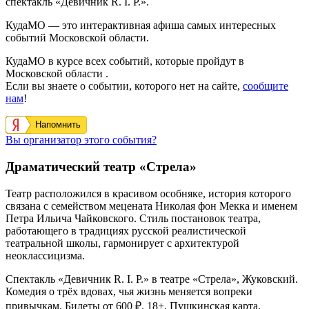
спектакль «Девичник R. I. P.».
КудаМО — это интерактивная афиша самых интересных
событий Московской области.
КудаМО в курсе всех событий, которые пройдут в
Московской области .
Если вы знаете о событии, которого нет на сайте,
сообщите
нам
!
Напомнить
Вы организатор этого события?
Драматический театр «Стрела»
Театр расположился в красивом особняке, история которого
связана с семейством мецената Николая фон Мекка и именем
Петра Ильича Чайковского. Стиль постановок театра,
работающего в традициях русской реалистической
театральной школы, гармонирует с архитектурой
неоклассицизма.
Спектакль «Девичник R. I. P.» в театре «Стрела», Жуковский.
Комедия о трёх вдовах, чья жизнь меняется вопреки
привычкам. Билеты от 600 ₽. 18+. Пушкинская карта.