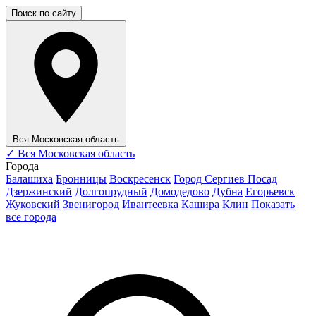
Поиск по сайту
Вся Московская область
✓
Вся Московская область
Города
Балашиха
Бронницы
Воскресенск
Город Сергиев Посад
Дзержинский
Долгопрудный
Домодедово
Дубна
Егорьевск
Жуковский
Звенигород
Ивантеевка
Кашира
Клин
Показать
все города