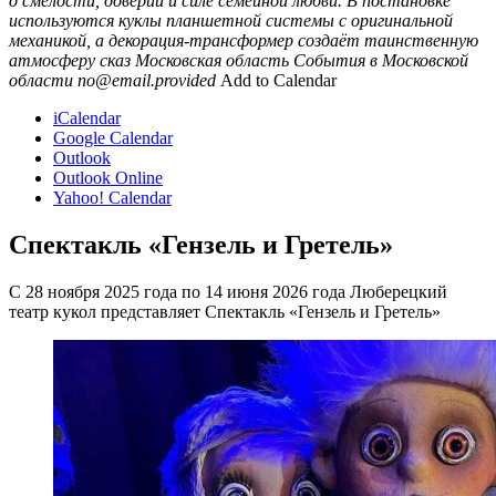
о смелости, доверии и силе семейной любви. В постановке
используются куклы планшетной системы с оригинальной
механикой, а декорация-трансформер создаёт таинственную
атмосферу сказ
Московская область
События в Московской
области
no@email.provided
Add to Calendar
iCalendar
Google Calendar
Outlook
Outlook Online
Yahoo! Calendar
Спектакль «Гензель и Гретель»
С 28 ноября 2025 года по 14 июня 2026 года Люберецкий
театр кукол представляет Спектакль «Гензель и Гретель»