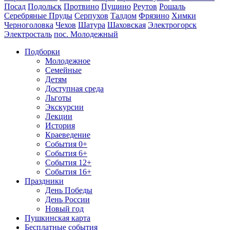
Посад
Подольск
Протвино
Пущино
Реутов
Рошаль
Серебряные Пруды
Серпухов
Талдом
Фрязино
Химки
Черноголовка
Чехов
Шатура
Шаховская
Электрогорск
Электросталь
пос. Молодежный
Подборки
Молодежное
Семейные
Детям
Доступная среда
Льготы
Экскурсии
Лекции
История
Краеведение
События 0+
События 6+
События 12+
События 16+
Праздники
День Победы
День России
Новый год
Пушкинская карта
Бесплатные события