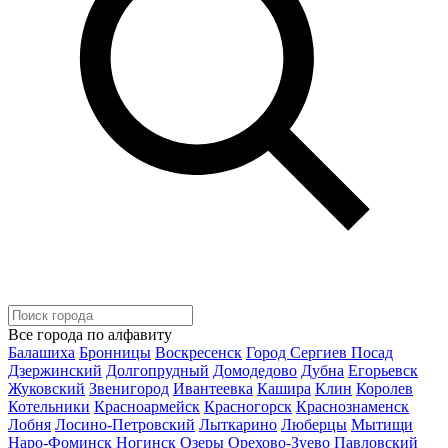
Все города по алфавиту
Балашиха
Бронницы
Воскресенск
Город Сергиев Посад
Дзержинский
Долгопрудный
Домодедово
Дубна
Егорьевск
Жуковский
Звенигород
Ивантеевка
Кашира
Клин
Королев
Котельники
Красноармейск
Красногорск
Краснознаменск
Лобня
Лосино-Петровский
Лыткарино
Люберцы
Мытищи
Наро-Фоминск
Ногинск
Озеры
Орехово-Зуево
Павловский