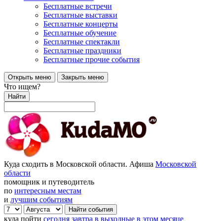
Бесплатные встречи
Бесплатные выставки
Бесплатные концерты
Бесплатные обучение
Бесплатные спектакли
Бесплатные праздники
Бесплатные прочие события
Открыть меню
Закрыть меню
Что ищем?
Найти
Куда сходить в Московской области. Афиша
Московской
области
помощник и путеводитель
по
интересным местам
и
лучшим событиям
куда пойти
сегодня
завтра
в выходные
в этом месяце