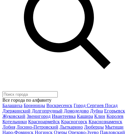
Все города по алфавиту
Балашиха
Бронницы
Воскресенск
Город Сергиев Посад
Дзержинский
Долгопрудный
Домодедово
Дубна
Егорьевск
Жуковский
Звенигород
Ивантеевка
Кашира
Клин
Королев
Котельники
Красноармейск
Красногорск
Краснознаменск
Лобня
Лосино-Петровский
Лыткарино
Люберцы
Мытищи
Наро-Фоминск
Ногинск
Озеры
Орехово-Зуево
Павловский