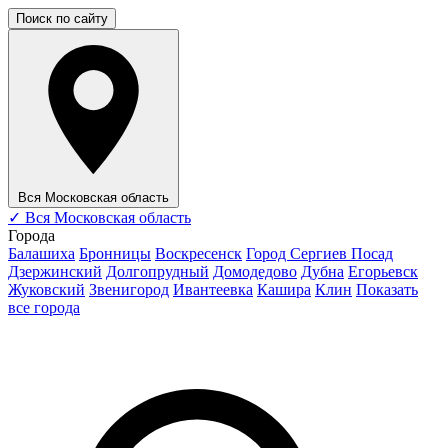
Поиск по сайту
Вся Московская область
✓
Вся Московская область
Города
Балашиха
Бронницы
Воскресенск
Город Сергиев Посад
Дзержинский
Долгопрудный
Домодедово
Дубна
Егорьевск
Жуковский
Звенигород
Ивантеевка
Кашира
Клин
Показать
все города