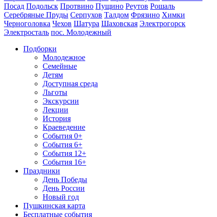
Посад
Подольск
Протвино
Пущино
Реутов
Рошаль
Серебряные Пруды
Серпухов
Талдом
Фрязино
Химки
Черноголовка
Чехов
Шатура
Шаховская
Электрогорск
Электросталь
пос. Молодежный
Подборки
Молодежное
Семейные
Детям
Доступная среда
Льготы
Экскурсии
Лекции
История
Краеведение
События 0+
События 6+
События 12+
События 16+
Праздники
День Победы
День России
Новый год
Пушкинская карта
Бесплатные события