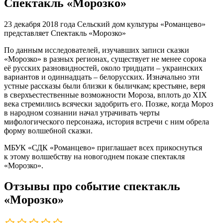
Спектакль «Морозко»
23 декабря 2018 года Сельский дом культуры «Романцево»
представляет Спектакль «Морозко»
По данным исследователей, изучавших записи сказки
«Морозко» в разных регионах, существует не менее сорока
её русских разновидностей, около тридцати – украинских
вариантов и одиннадцать – белорусских. Изначально эти
устные рассказы были близки к быличкам; крестьяне, веря
в сверхъестественные возможности Мороза, вплоть до XIX
века стремились всячески задобрить его. Позже, когда Мороз
в народном сознании начал утрачивать черты
мифологического персонажа, история встречи с ним обрела
форму волшебной сказки.
МБУК «СДК «Романцево» приглашает всех прикоснуться
к этому волшебству на новогоднем показе спектакля
«Морозко».
Отзывы про событие спектакль
«Морозко»