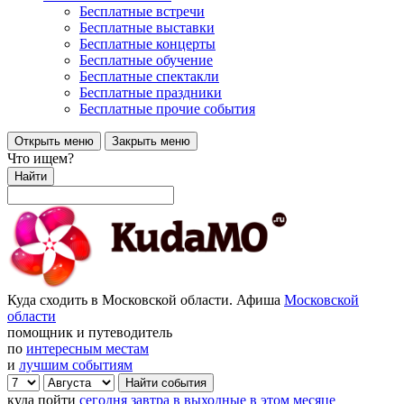
Бесплатные встречи
Бесплатные выставки
Бесплатные концерты
Бесплатные обучение
Бесплатные спектакли
Бесплатные праздники
Бесплатные прочие события
Открыть меню
Закрыть меню
Что ищем?
Найти
Куда сходить в Московской области. Афиша
Московской
области
помощник и путеводитель
по
интересным местам
и
лучшим событиям
куда пойти
сегодня
завтра
в выходные
в этом месяце