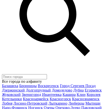
Все города по алфавиту
Балашиха
Бронницы
Воскресенск
Город Сергиев Посад
Дзержинский
Долгопрудный
Домодедово
Дубна
Егорьевск
Жуковский
Звенигород
Ивантеевка
Кашира
Клин
Королев
Котельники
Красноармейск
Красногорск
Краснознаменск
Лобня
Лосино-Петровский
Лыткарино
Люберцы
Мытищи
Наро-Фоминск
Ногинск
Озеры
Орехово-Зуево
Павловский