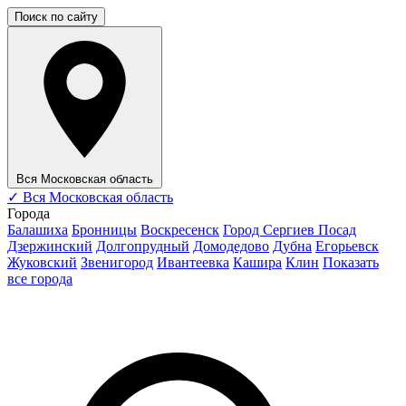
Поиск по сайту
Вся Московская область
✓
Вся Московская область
Города
Балашиха
Бронницы
Воскресенск
Город Сергиев Посад
Дзержинский
Долгопрудный
Домодедово
Дубна
Егорьевск
Жуковский
Звенигород
Ивантеевка
Кашира
Клин
Показать
все города