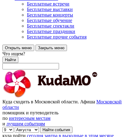
Бесплатные встречи
Бесплатные выставки
Бесплатные концерты
Бесплатные обучение
Бесплатные спектакли
Бесплатные праздники
Бесплатные прочие события
Открыть меню
Закрыть меню
Что ищем?
Найти
Куда сходить в Московской области. Афиша
Московской
области
помощник и путеводитель
по
интересным местам
и
лучшим событиям
куда пойти
сегодня
завтра
в выходные
в этом месяце