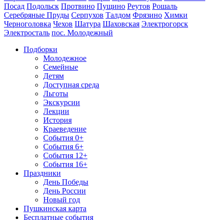
Посад
Подольск
Протвино
Пущино
Реутов
Рошаль
Серебряные Пруды
Серпухов
Талдом
Фрязино
Химки
Черноголовка
Чехов
Шатура
Шаховская
Электрогорск
Электросталь
пос. Молодежный
Подборки
Молодежное
Семейные
Детям
Доступная среда
Льготы
Экскурсии
Лекции
История
Краеведение
События 0+
События 6+
События 12+
События 16+
Праздники
День Победы
День России
Новый год
Пушкинская карта
Бесплатные события