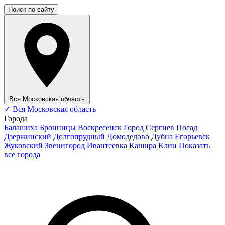
Поиск по сайту
Вся Московская область
✓
Вся Московская область
Города
Балашиха
Бронницы
Воскресенск
Город Сергиев Посад
Дзержинский
Долгопрудный
Домодедово
Дубна
Егорьевск
Жуковский
Звенигород
Ивантеевка
Кашира
Клин
Показать
все города