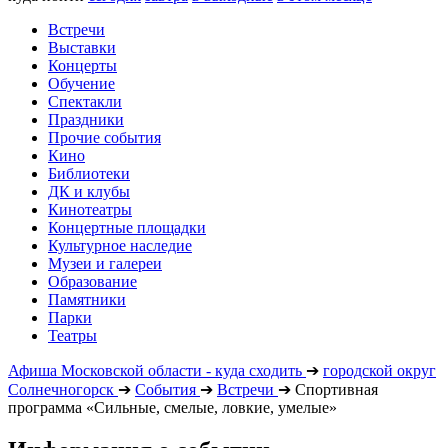
Встречи
Выставки
Концерты
Обучение
Спектакли
Праздники
Прочие события
Кино
Библиотеки
ДК и клубы
Кинотеатры
Концертные площадки
Культурное наследие
Музеи и галереи
Образование
Памятники
Парки
Театры
Афиша Московской области - куда сходить
➔
городской округ
Солнечногорск
➔
События
➔
Встречи
➔
Спортивная
программа «Сильные, смелые, ловкие, умелые»