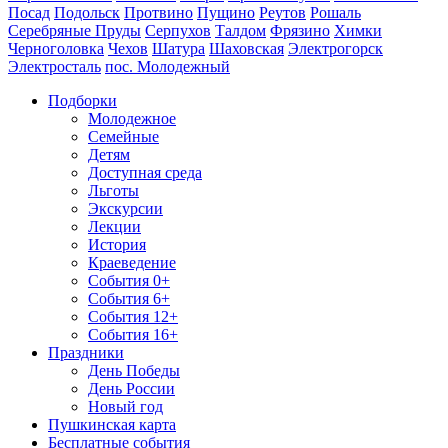
Посад
Подольск
Протвино
Пущино
Реутов
Рошаль
Серебряные Пруды
Серпухов
Талдом
Фрязино
Химки
Черноголовка
Чехов
Шатура
Шаховская
Электрогорск
Электросталь
пос. Молодежный
Подборки
Молодежное
Семейные
Детям
Доступная среда
Льготы
Экскурсии
Лекции
История
Краеведение
События 0+
События 6+
События 12+
События 16+
Праздники
День Победы
День России
Новый год
Пушкинская карта
Бесплатные события