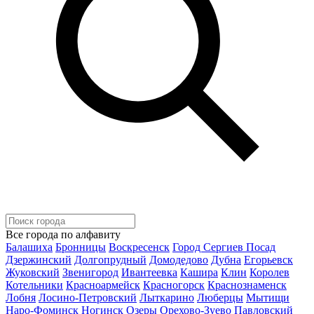
Все города по алфавиту
Балашиха
Бронницы
Воскресенск
Город Сергиев Посад
Дзержинский
Долгопрудный
Домодедово
Дубна
Егорьевск
Жуковский
Звенигород
Ивантеевка
Кашира
Клин
Королев
Котельники
Красноармейск
Красногорск
Краснознаменск
Лобня
Лосино-Петровский
Лыткарино
Люберцы
Мытищи
Наро-Фоминск
Ногинск
Озеры
Орехово-Зуево
Павловский