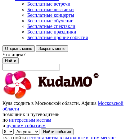
Бесплатные встречи
Бесплатные выставки
Бесплатные концерты
Бесплатные обучение
Бесплатные спектакли
Бесплатные праздники
Бесплатные прочие события
Открыть меню
Закрыть меню
Что ищем?
Найти
Куда сходить в Московской области. Афиша
Московской
области
помощник и путеводитель
по
интересным местам
и
лучшим событиям
куда пойти
сегодня
завтра
в выходные
в этом месяце