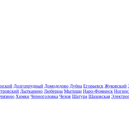
инский
Долгопрудный
Домодедово
Дубна
Егорьевск
Жуковский
етровский
Лыткарино
Люберцы
Мытищи
Наро-Фоминск
Ногинс
рязино
Химки
Черноголовка
Чехов
Шатура
Шаховская
Электро