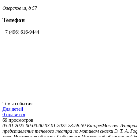
Озерское ш, д 57
Телефон
+7 (496) 616-9444
Темы события
Для детей
0 нравится
69
просмотров
03.01.2025 00:00:00
03.01.2025 23:58:59
Europe/Moscow
Театрал
представление теневого театра по мотивам сказки Э. Т. А. 
муль
Московская область
События в Московской области
no@em