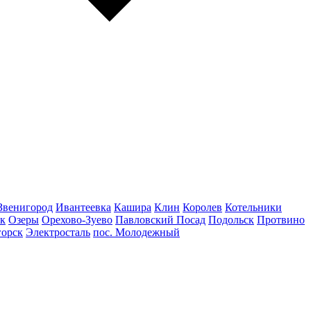
Звенигород
Ивантеевка
Кашира
Клин
Королев
Котельники
к
Озеры
Орехово-Зуево
Павловский Посад
Подольск
Протвино
горск
Электросталь
пос. Молодежный