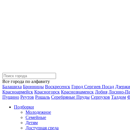
Все города по алфавиту
Балашиха
Бронницы
Воскресенск
Город Сергиев Посад
Дзерж
Красноармейск
Красногорск
Краснознаменск
Лобня
Лосино-П
Пущино
Реутов
Рошаль
Серебряные Пруды
Серпухов
Талдом
Ф
Подборки
Молодежное
Семейные
Детям
Доступная среда