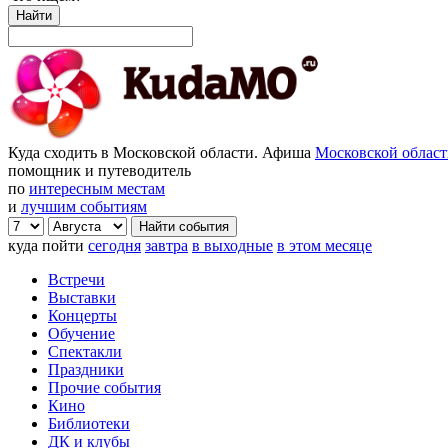
Найти
Куда сходить в Московской области. Афиша
Московской облас
помощник и путеводитель
по
интересным местам
и
лучшим событиям
куда пойти
сегодня
завтра
в выходные
в этом месяце
Встречи
Выставки
Концерты
Обучение
Спектакли
Праздники
Прочие события
Кино
Библиотеки
ДК и клубы