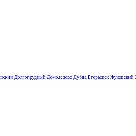
инский
Долгопрудный
Домодедово
Дубна
Егорьевск
Жуковский