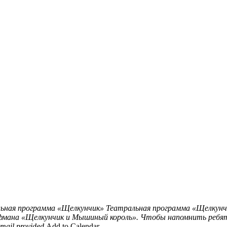
ьная программа «Щелкунчик»
Театральная программа «Щелкунч
Гофмана «Щелкунчик и Мышиный король». Чтобы напомнить ребя
ail.provided
Add to Calendar