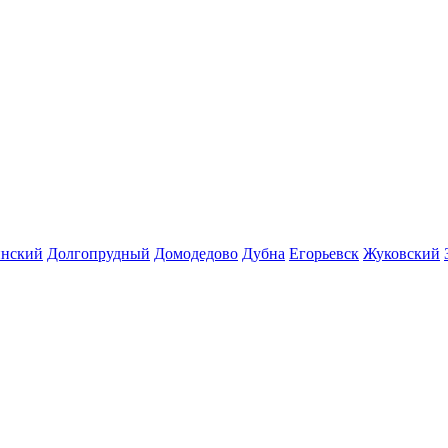
инский
Долгопрудный
Домодедово
Дубна
Егорьевск
Жуковский