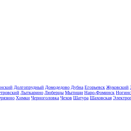
инский
Долгопрудный
Домодедово
Дубна
Егорьевск
Жуковский
етровский
Лыткарино
Люберцы
Мытищи
Наро-Фоминск
Ногинс
рязино
Химки
Черноголовка
Чехов
Шатура
Шаховская
Электро