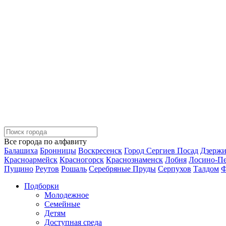
Все города по алфавиту
Балашиха
Бронницы
Воскресенск
Город Сергиев Посад
Дзерж
Красноармейск
Красногорск
Краснознаменск
Лобня
Лосино-П
Пущино
Реутов
Рошаль
Серебряные Пруды
Серпухов
Талдом
Ф
Подборки
Молодежное
Семейные
Детям
Доступная среда