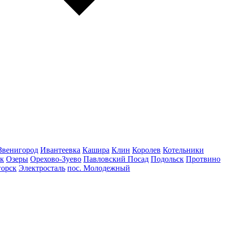
Звенигород
Ивантеевка
Кашира
Клин
Королев
Котельники
к
Озеры
Орехово-Зуево
Павловский Посад
Подольск
Протвино
горск
Электросталь
пос. Молодежный