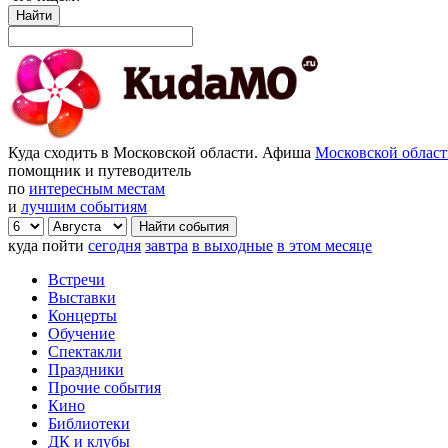
Найти
Куда сходить в Московской области. Афиша
Московской облас
помощник и путеводитель
по
интересным местам
и
лучшим событиям
куда пойти
сегодня
завтра
в выходные
в этом месяце
Встречи
Выставки
Концерты
Обучение
Спектакли
Праздники
Прочие события
Кино
Библиотеки
ДК и клубы