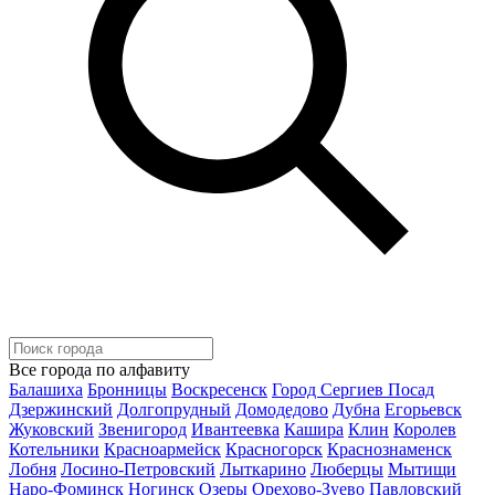
Все города по алфавиту
Балашиха
Бронницы
Воскресенск
Город Сергиев Посад
Дзержинский
Долгопрудный
Домодедово
Дубна
Егорьевск
Жуковский
Звенигород
Ивантеевка
Кашира
Клин
Королев
Котельники
Красноармейск
Красногорск
Краснознаменск
Лобня
Лосино-Петровский
Лыткарино
Люберцы
Мытищи
Наро-Фоминск
Ногинск
Озеры
Орехово-Зуево
Павловский