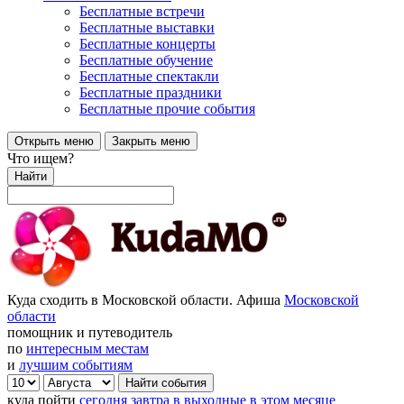
Бесплатные встречи
Бесплатные выставки
Бесплатные концерты
Бесплатные обучение
Бесплатные спектакли
Бесплатные праздники
Бесплатные прочие события
Открыть меню
Закрыть меню
Что ищем?
Найти
Куда сходить в Московской области. Афиша
Московской
области
помощник и путеводитель
по
интересным местам
и
лучшим событиям
куда пойти
сегодня
завтра
в выходные
в этом месяце