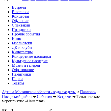
Встречи
Выставки
Концерты
Обучение
Спектакли
Праздники
Прочие события
Кино
Библиотеки
ДК и клубы
Кинотеатры
Концертные площадки
Культурное наследие
Музеи и галереи
Образование
Памятники
Парки
Театры
Афиша Московской области - куда сходить
➔
Павлово-
Посадский район
➔
События
➔
Встречи
➔
Тематическое
мероприятие «Наш флаг»