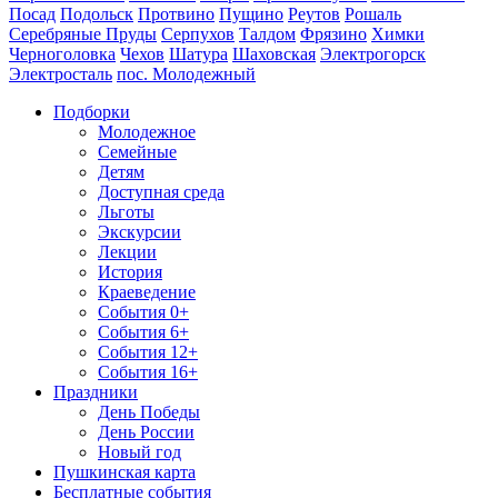
Посад
Подольск
Протвино
Пущино
Реутов
Рошаль
Серебряные Пруды
Серпухов
Талдом
Фрязино
Химки
Черноголовка
Чехов
Шатура
Шаховская
Электрогорск
Электросталь
пос. Молодежный
Подборки
Молодежное
Семейные
Детям
Доступная среда
Льготы
Экскурсии
Лекции
История
Краеведение
События 0+
События 6+
События 12+
События 16+
Праздники
День Победы
День России
Новый год
Пушкинская карта
Бесплатные события