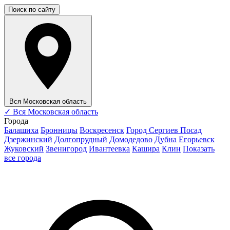
Поиск по сайту
Вся Московская область
✓
Вся Московская область
Города
Балашиха
Бронницы
Воскресенск
Город Сергиев Посад
Дзержинский
Долгопрудный
Домодедово
Дубна
Егорьевск
Жуковский
Звенигород
Ивантеевка
Кашира
Клин
Показать
все города