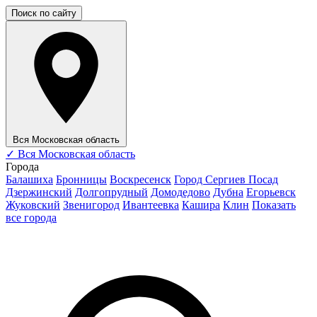
Поиск по сайту
Вся Московская область
✓
Вся Московская область
Города
Балашиха
Бронницы
Воскресенск
Город Сергиев Посад
Дзержинский
Долгопрудный
Домодедово
Дубна
Егорьевск
Жуковский
Звенигород
Ивантеевка
Кашира
Клин
Показать
все города