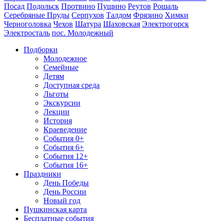
Посад
Подольск
Протвино
Пущино
Реутов
Рошаль
Серебряные Пруды
Серпухов
Талдом
Фрязино
Химки
Черноголовка
Чехов
Шатура
Шаховская
Электрогорск
Электросталь
пос. Молодежный
Подборки
Молодежное
Семейные
Детям
Доступная среда
Льготы
Экскурсии
Лекции
История
Краеведение
События 0+
События 6+
События 12+
События 16+
Праздники
День Победы
День России
Новый год
Пушкинская карта
Бесплатные события