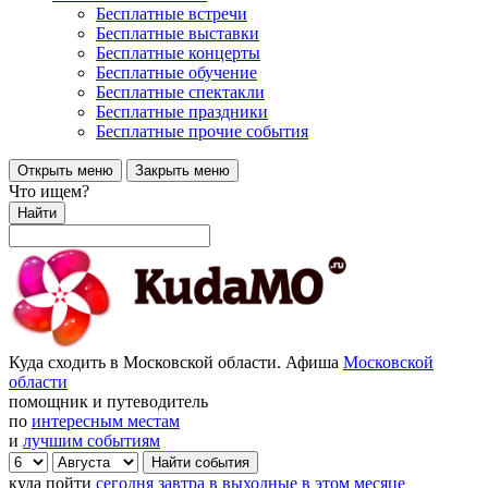
Бесплатные встречи
Бесплатные выставки
Бесплатные концерты
Бесплатные обучение
Бесплатные спектакли
Бесплатные праздники
Бесплатные прочие события
Открыть меню
Закрыть меню
Что ищем?
Найти
Куда сходить в Московской области. Афиша
Московской
области
помощник и путеводитель
по
интересным местам
и
лучшим событиям
куда пойти
сегодня
завтра
в выходные
в этом месяце