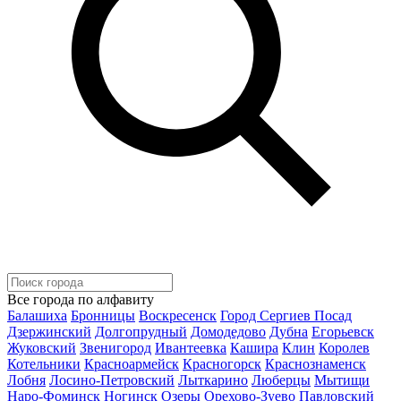
Все города по алфавиту
Балашиха
Бронницы
Воскресенск
Город Сергиев Посад
Дзержинский
Долгопрудный
Домодедово
Дубна
Егорьевск
Жуковский
Звенигород
Ивантеевка
Кашира
Клин
Королев
Котельники
Красноармейск
Красногорск
Краснознаменск
Лобня
Лосино-Петровский
Лыткарино
Люберцы
Мытищи
Наро-Фоминск
Ногинск
Озеры
Орехово-Зуево
Павловский