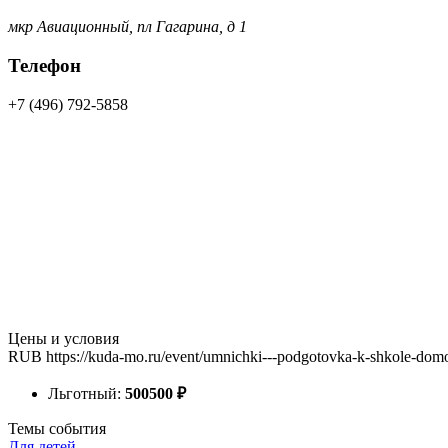
мкр Авиационный, пл Гагарина, д 1
Телефон
+7 (496) 792-5858
Цены и условия
RUB
https://kuda-mo.ru/event/umnichki---podgotovka-k-shkole-do
Льготный:
500
500
₽
Темы события
Для детей