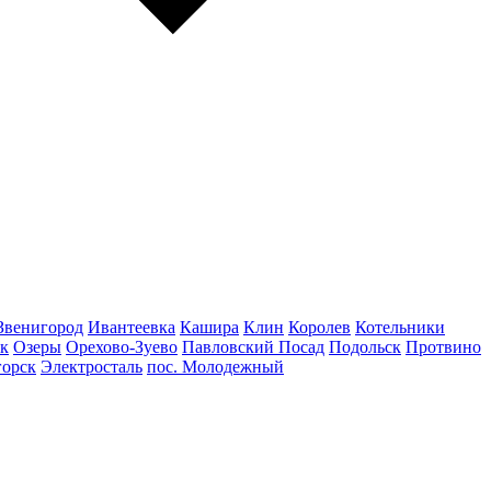
Звенигород
Ивантеевка
Кашира
Клин
Королев
Котельники
к
Озеры
Орехово-Зуево
Павловский Посад
Подольск
Протвино
горск
Электросталь
пос. Молодежный