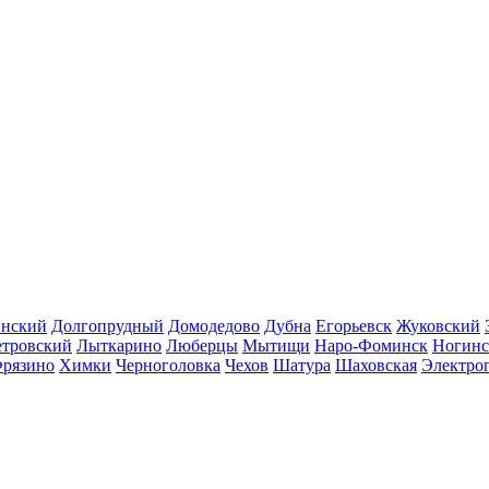
инский
Долгопрудный
Домодедово
Дубна
Егорьевск
Жуковский
етровский
Лыткарино
Люберцы
Мытищи
Наро-Фоминск
Ногинс
рязино
Химки
Черноголовка
Чехов
Шатура
Шаховская
Электро