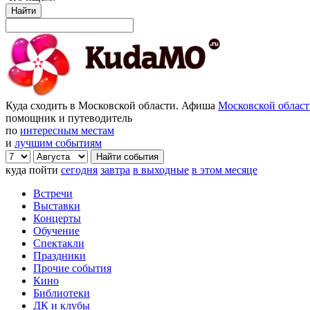
Найти
Куда сходить в Московской области. Афиша
Московской облас
помощник и путеводитель
по
интересным местам
и
лучшим событиям
куда пойти
сегодня
завтра
в выходные
в этом месяце
Встречи
Выставки
Концерты
Обучение
Спектакли
Праздники
Прочие события
Кино
Библиотеки
ДК и клубы