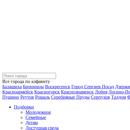
Все города по алфавиту
Балашиха
Бронницы
Воскресенск
Город Сергиев Посад
Дзерж
Красноармейск
Красногорск
Краснознаменск
Лобня
Лосино-П
Пущино
Реутов
Рошаль
Серебряные Пруды
Серпухов
Талдом
Ф
Подборки
Молодежное
Семейные
Детям
Доступная среда