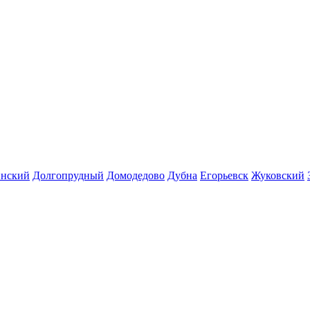
инский
Долгопрудный
Домодедово
Дубна
Егорьевск
Жуковский