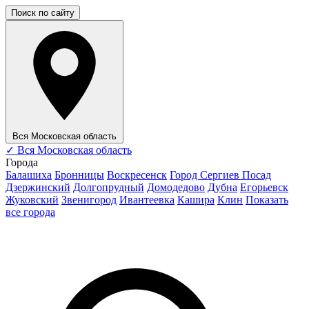
Поиск по сайту
Вся Московская область
✓
Вся Московская область
Города
Балашиха
Бронницы
Воскресенск
Город Сергиев Посад
Дзержинский
Долгопрудный
Домодедово
Дубна
Егорьевск
Жуковский
Звенигород
Ивантеевка
Кашира
Клин
Показать
все города