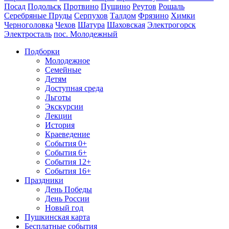
Посад
Подольск
Протвино
Пущино
Реутов
Рошаль
Серебряные Пруды
Серпухов
Талдом
Фрязино
Химки
Черноголовка
Чехов
Шатура
Шаховская
Электрогорск
Электросталь
пос. Молодежный
Подборки
Молодежное
Семейные
Детям
Доступная среда
Льготы
Экскурсии
Лекции
История
Краеведение
События 0+
События 6+
События 12+
События 16+
Праздники
День Победы
День России
Новый год
Пушкинская карта
Бесплатные события