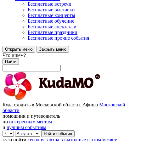
Бесплатные встречи
Бесплатные выставки
Бесплатные концерты
Бесплатные обучение
Бесплатные спектакли
Бесплатные праздники
Бесплатные прочие события
Открыть меню
Закрыть меню
Что ищем?
Найти
Куда сходить в Московской области. Афиша
Московской
области
помощник и путеводитель
по
интересным местам
и
лучшим событиям
куда пойти
сегодня
завтра
в выходные
в этом месяце