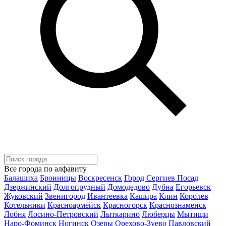
Все города по алфавиту
Балашиха
Бронницы
Воскресенск
Город Сергиев Посад
Дзержинский
Долгопрудный
Домодедово
Дубна
Егорьевск
Жуковский
Звенигород
Ивантеевка
Кашира
Клин
Королев
Котельники
Красноармейск
Красногорск
Краснознаменск
Лобня
Лосино-Петровский
Лыткарино
Люберцы
Мытищи
Наро-Фоминск
Ногинск
Озеры
Орехово-Зуево
Павловский