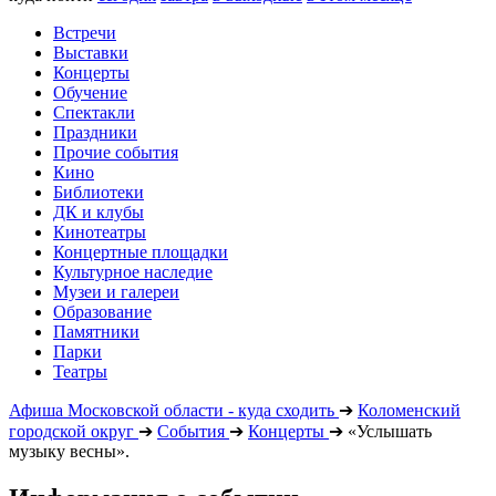
Встречи
Выставки
Концерты
Обучение
Спектакли
Праздники
Прочие события
Кино
Библиотеки
ДК и клубы
Кинотеатры
Концертные площадки
Культурное наследие
Музеи и галереи
Образование
Памятники
Парки
Театры
Афиша Московской области - куда сходить
➔
Коломенский
городской округ
➔
События
➔
Концерты
➔
«Услышать
музыку весны».