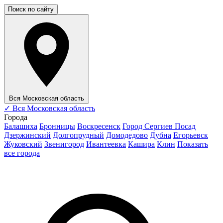
Поиск по сайту
Вся Московская область
✓
Вся Московская область
Города
Балашиха
Бронницы
Воскресенск
Город Сергиев Посад
Дзержинский
Долгопрудный
Домодедово
Дубна
Егорьевск
Жуковский
Звенигород
Ивантеевка
Кашира
Клин
Показать
все города