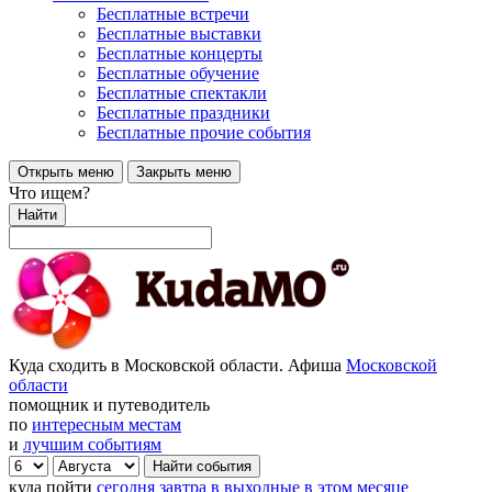
Бесплатные встречи
Бесплатные выставки
Бесплатные концерты
Бесплатные обучение
Бесплатные спектакли
Бесплатные праздники
Бесплатные прочие события
Открыть меню
Закрыть меню
Что ищем?
Найти
Куда сходить в Московской области. Афиша
Московской
области
помощник и путеводитель
по
интересным местам
и
лучшим событиям
куда пойти
сегодня
завтра
в выходные
в этом месяце