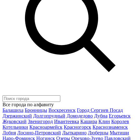
Все города по алфавиту
Балашиха
Бронницы
Воскресенск
Город Сергиев Посад
Дзержинский
Долгопрудный
Домодедово
Дубна
Егорьевск
Жуковский
Звенигород
Ивантеевка
Кашира
Клин
Королев
Котельники
Красноармейск
Красногорск
Краснознаменск
Лобня
Лосино-Петровский
Лыткарино
Люберцы
Мытищи
Наро-Фоминск
Ногинск
Озеры
Орехово-Зуево
Павловский