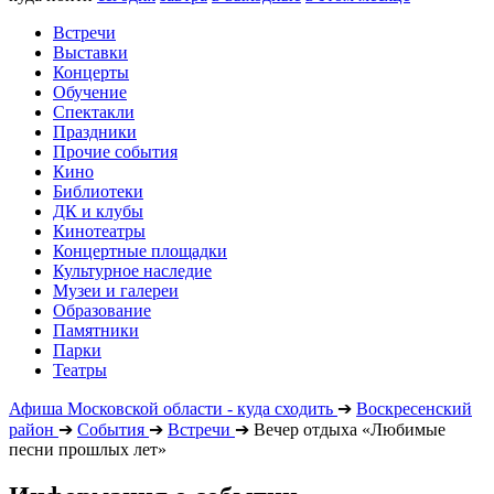
Встречи
Выставки
Концерты
Обучение
Спектакли
Праздники
Прочие события
Кино
Библиотеки
ДК и клубы
Кинотеатры
Концертные площадки
Культурное наследие
Музеи и галереи
Образование
Памятники
Парки
Театры
Афиша Московской области - куда сходить
➔
Воскресенский
район
➔
События
➔
Встречи
➔
Вечер отдыха «Любимые
песни прошлых лет»