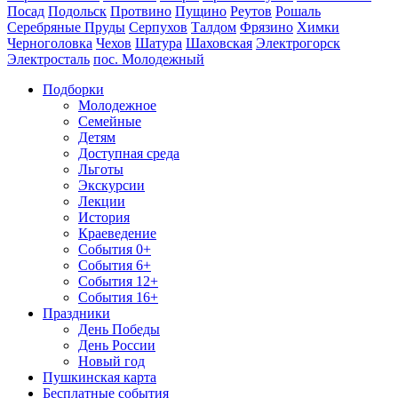
Посад
Подольск
Протвино
Пущино
Реутов
Рошаль
Серебряные Пруды
Серпухов
Талдом
Фрязино
Химки
Черноголовка
Чехов
Шатура
Шаховская
Электрогорск
Электросталь
пос. Молодежный
Подборки
Молодежное
Семейные
Детям
Доступная среда
Льготы
Экскурсии
Лекции
История
Краеведение
События 0+
События 6+
События 12+
События 16+
Праздники
День Победы
День России
Новый год
Пушкинская карта
Бесплатные события