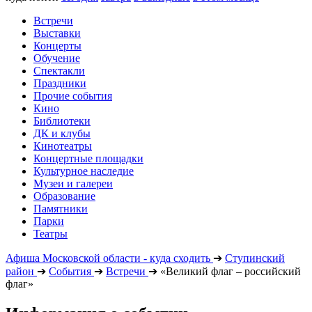
Встречи
Выставки
Концерты
Обучение
Спектакли
Праздники
Прочие события
Кино
Библиотеки
ДК и клубы
Кинотеатры
Концертные площадки
Культурное наследие
Музеи и галереи
Образование
Памятники
Парки
Театры
Афиша Московской области - куда сходить
➔
Ступинский
район
➔
События
➔
Встречи
➔
«Великий флаг – российский
флаг»