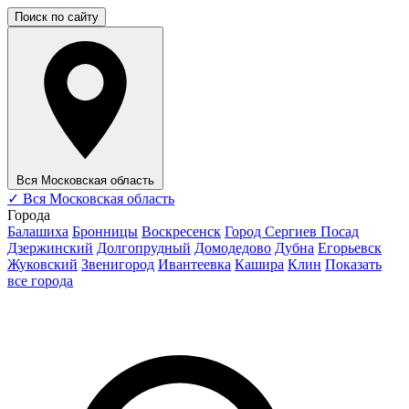
Поиск по сайту
Вся Московская область
✓
Вся Московская область
Города
Балашиха
Бронницы
Воскресенск
Город Сергиев Посад
Дзержинский
Долгопрудный
Домодедово
Дубна
Егорьевск
Жуковский
Звенигород
Ивантеевка
Кашира
Клин
Показать
все города