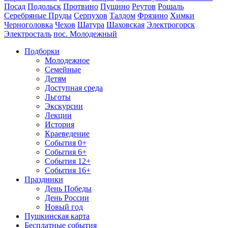
Посад
Подольск
Протвино
Пущино
Реутов
Рошаль
Серебряные Пруды
Серпухов
Талдом
Фрязино
Химки
Черноголовка
Чехов
Шатура
Шаховская
Электрогорск
Электросталь
пос. Молодежный
Подборки
Молодежное
Семейные
Детям
Доступная среда
Льготы
Экскурсии
Лекции
История
Краеведение
События 0+
События 6+
События 12+
События 16+
Праздники
День Победы
День России
Новый год
Пушкинская карта
Бесплатные события