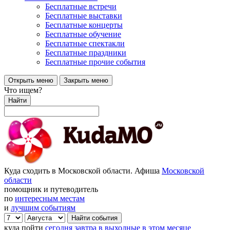
Бесплатные встречи
Бесплатные выставки
Бесплатные концерты
Бесплатные обучение
Бесплатные спектакли
Бесплатные праздники
Бесплатные прочие события
Открыть меню
Закрыть меню
Что ищем?
Найти
Куда сходить в Московской области. Афиша
Московской
области
помощник и путеводитель
по
интересным местам
и
лучшим событиям
куда пойти
сегодня
завтра
в выходные
в этом месяце