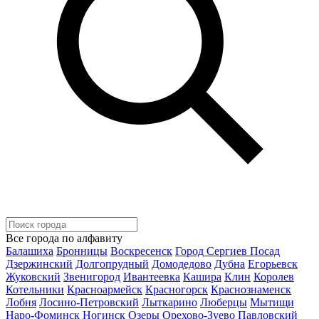
Все города по алфавиту
Балашиха
Бронницы
Воскресенск
Город Сергиев Посад
Дзержинский
Долгопрудный
Домодедово
Дубна
Егорьевск
Жуковский
Звенигород
Ивантеевка
Кашира
Клин
Королев
Котельники
Красноармейск
Красногорск
Краснознаменск
Лобня
Лосино-Петровский
Лыткарино
Люберцы
Мытищи
Наро-Фоминск
Ногинск
Озеры
Орехово-Зуево
Павловский