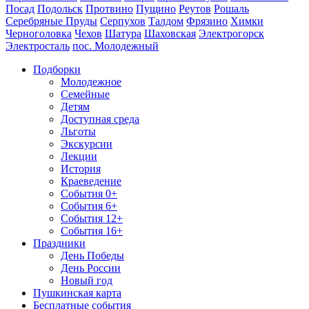
Посад
Подольск
Протвино
Пущино
Реутов
Рошаль
Серебряные Пруды
Серпухов
Талдом
Фрязино
Химки
Черноголовка
Чехов
Шатура
Шаховская
Электрогорск
Электросталь
пос. Молодежный
Подборки
Молодежное
Семейные
Детям
Доступная среда
Льготы
Экскурсии
Лекции
История
Краеведение
События 0+
События 6+
События 12+
События 16+
Праздники
День Победы
День России
Новый год
Пушкинская карта
Бесплатные события