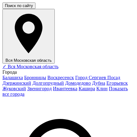
Поиск по сайту
Вся Московская область
✓
Вся Московская область
Города
Балашиха
Бронницы
Воскресенск
Город Сергиев Посад
Дзержинский
Долгопрудный
Домодедово
Дубна
Егорьевск
Жуковский
Звенигород
Ивантеевка
Кашира
Клин
Показать
все города