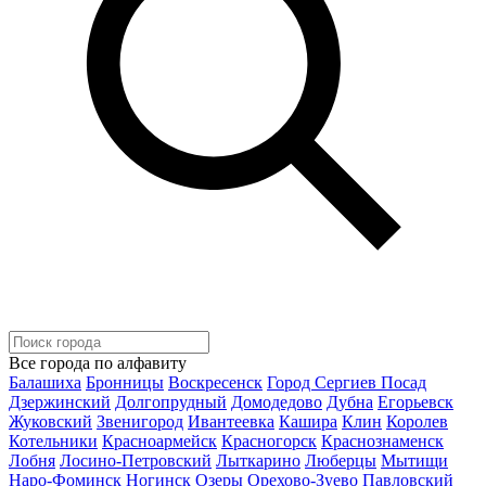
Все города по алфавиту
Балашиха
Бронницы
Воскресенск
Город Сергиев Посад
Дзержинский
Долгопрудный
Домодедово
Дубна
Егорьевск
Жуковский
Звенигород
Ивантеевка
Кашира
Клин
Королев
Котельники
Красноармейск
Красногорск
Краснознаменск
Лобня
Лосино-Петровский
Лыткарино
Люберцы
Мытищи
Наро-Фоминск
Ногинск
Озеры
Орехово-Зуево
Павловский