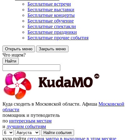
Бесплатные встречи
Бесплатные выставки
Бесплатные концерты
Бесплатные обучение
Бесплатные спектакли
Бесплатные праздники
Бесплатные прочие события
Открыть меню
Закрыть меню
Что ищем?
Найти
Куда сходить в Московской области. Афиша
Московской
области
помощник и путеводитель
по
интересным местам
и
лучшим событиям
куда пойти
сегодня
завтра
в выходные
в этом месяце