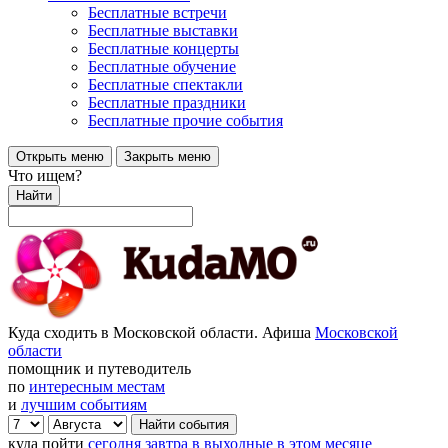
Бесплатные встречи
Бесплатные выставки
Бесплатные концерты
Бесплатные обучение
Бесплатные спектакли
Бесплатные праздники
Бесплатные прочие события
Открыть меню
Закрыть меню
Что ищем?
Найти
Куда сходить в Московской области. Афиша
Московской
области
помощник и путеводитель
по
интересным местам
и
лучшим событиям
куда пойти
сегодня
завтра
в выходные
в этом месяце